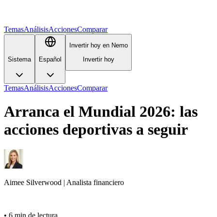
Temas
Análisis
Acciones
Comparar
Invertir hoy en Nemo
Sistema
Español
Invertir hoy
Temas
Análisis
Acciones
Comparar
Arranca el Mundial 2026: las
acciones deportivas a seguir
Aimee
Silverwood
|
Analista financiero
•
6 min de lectura