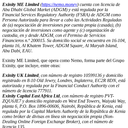
Exinity ME Limited
(
https://nemo.money
) cuenta con licencia de
Abu Dhabi Global Market (ADGM) y está regulada por la
Financial Services Regulatory Authority (FSRA) de ADGM como
Persona Autorizada para llevar a cabo las Actividades Reguladas
de (a) negociación de inversiones por cuenta propia (casada), (b)
negociación de inversiones como agente y (c) organización de
custodia, en y desde ADGM, con el Permiso de Servicios
Financieros n.º 200015. Su domicilio social se encuentra en 16-104,
planta 16, Al Khatem Tower, ADGM Square, Al Maryah Island,
Abu Dabi, EAU.
Exinity ME Limited, que opera como Nemo, forma parte del Grupo
Exinity, que incluye, entre otras:
Exinity UK Limited
, con número de registro 10599136 y domicilio
registrado en 8-10 Old Jewry, Londres, Inglaterra, EC2R 8DN, está
autorizada y regulada por la Financial Conduct Authority con el
número de licencia 777911.
Exinity Capital East Africa Ltd
, con número de registro PVT-
ZQU6JE7 y domicilio registrado en West End Towers, Waiyaki Way,
planta 6, P.O. Box 1896-00606, Nairobi, República de Kenia, está
regulada por la Capital Markets Authority de la República de Kenia
como bróker de divisas en línea sin negociación propia (Non-
Dealing Online Foreign Exchange Broker), con el número de
licencia 135.