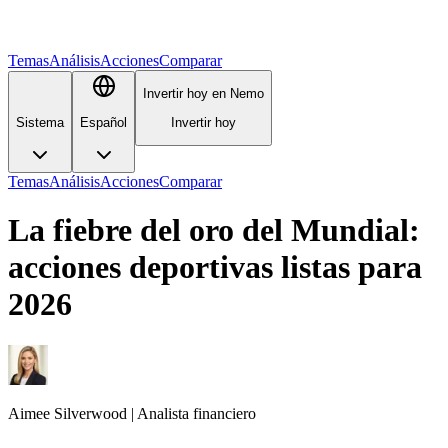
Temas
Análisis
Acciones
Comparar
Invertir hoy en Nemo
Sistema
Español
Invertir hoy
Temas
Análisis
Acciones
Comparar
La fiebre del oro del Mundial:
acciones deportivas listas para
2026
Aimee
Silverwood
|
Analista financiero