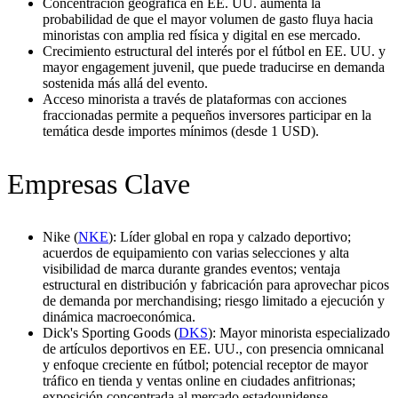
Concentración geográfica en EE. UU. aumenta la
probabilidad de que el mayor volumen de gasto fluya hacia
minoristas con amplia red física y digital en ese mercado.
Crecimiento estructural del interés por el fútbol en EE. UU. y
mayor engagement juvenil, que puede traducirse en demanda
sostenida más allá del evento.
Acceso minorista a través de plataformas con acciones
fraccionadas permite a pequeños inversores participar en la
temática desde importes mínimos (desde 1 USD).
Empresas Clave
Nike (
NKE
): Líder global en ropa y calzado deportivo;
acuerdos de equipamiento con varias selecciones y alta
visibilidad de marca durante grandes eventos; ventaja
estructural en distribución y fabricación para aprovechar picos
de demanda por merchandising; riesgo limitado a ejecución y
dinámica macroeconómica.
Dick's Sporting Goods (
DKS
): Mayor minorista especializado
de artículos deportivos en EE. UU., con presencia omnicanal
y enfoque creciente en fútbol; potencial receptor de mayor
tráfico en tienda y ventas online en ciudades anfitrionas;
exposición concentrada al mercado estadounidense.