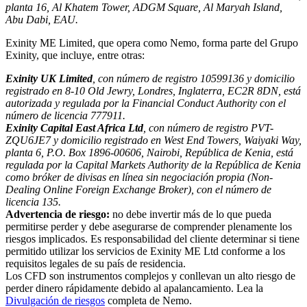
planta 16, Al Khatem Tower, ADGM Square, Al Maryah Island,
Abu Dabi, EAU.
Exinity ME Limited, que opera como Nemo, forma parte del Grupo
Exinity, que incluye, entre otras:
Exinity UK Limited
, con número de registro 10599136 y domicilio
registrado en 8-10 Old Jewry, Londres, Inglaterra, EC2R 8DN, está
autorizada y regulada por la Financial Conduct Authority con el
número de licencia 777911.
Exinity Capital East Africa Ltd
, con número de registro PVT-
ZQU6JE7 y domicilio registrado en West End Towers, Waiyaki Way,
planta 6, P.O. Box 1896-00606, Nairobi, República de Kenia, está
regulada por la Capital Markets Authority de la República de Kenia
como bróker de divisas en línea sin negociación propia (Non-
Dealing Online Foreign Exchange Broker), con el número de
licencia 135.
Advertencia de riesgo:
no debe invertir más de lo que pueda
permitirse perder y debe asegurarse de comprender plenamente los
riesgos implicados. Es responsabilidad del cliente determinar si tiene
permitido utilizar los servicios de Exinity ME Ltd conforme a los
requisitos legales de su país de residencia.
Los CFD son instrumentos complejos y conllevan un alto riesgo de
perder dinero rápidamente debido al apalancamiento. Lea la
Divulgación de riesgos
completa de Nemo.