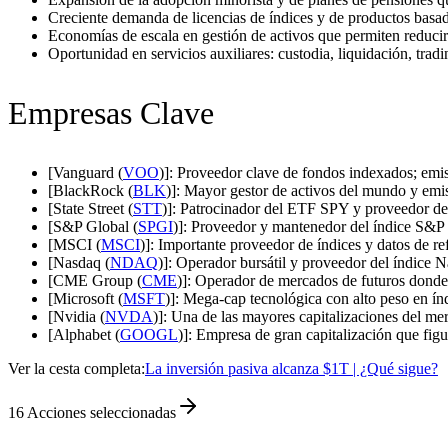
Creciente demanda de licencias de índices y de productos basad
Economías de escala en gestión de activos que permiten reducir
Oportunidad en servicios auxiliares: custodia, liquidación, tradi
Empresas Clave
[Vanguard (
VOO
)]: Proveedor clave de fondos indexados; emi
[BlackRock (
BLK
)]: Mayor gestor de activos del mundo y em
[State Street (
STT
)]: Patrocinador del ETF SPY y proveedor de s
[S&P Global (
SPGI
)]: Proveedor y mantenedor del índice S&P 5
[MSCI (
MSCI
)]: Importante proveedor de índices y datos de re
[Nasdaq (
NDAQ
)]: Operador bursátil y proveedor del índice N
[CME Group (
CME
)]: Operador de mercados de futuros donde
[Microsoft (
MSFT
)]: Mega-cap tecnológica con alto peso en ín
[Nvidia (
NVDA
)]: Una de las mayores capitalizaciones del mer
[Alphabet (
GOOGL
)]: Empresa de gran capitalización que figu
Ver la cesta completa:
La inversión pasiva alcanza $1T | ¿Qué sigue?
16
Acciones seleccionadas