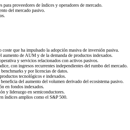
es para proveedores de índices y operadores de mercado.
iento del mercado pasivo.
os.
o coste que ha impulsado la adopción masiva de inversión pasiva.
 del aumento de AUM y de la demanda de productos indexados.
operativa y servicios relacionados con activos pasivos.
ndice, con ingresos recurrentes independientes del rumbo del mercado.
s benchmarks y por licencias de datos.
a productos tecnológicos e indexados.
 beneficia del aumento del volumen derivado del ecosistema pasivo.
ción en fondos indexados.
ción y liderazgo en semiconductores.
so en índices amplios como el S&P 500.