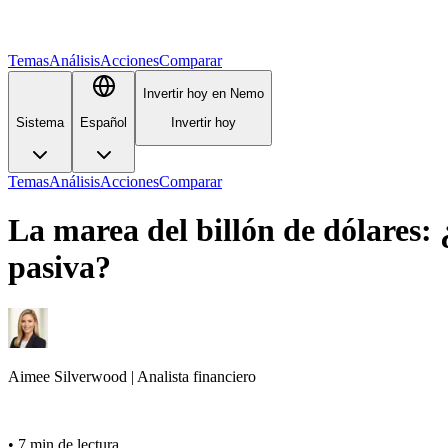
Temas
Análisis
Acciones
Comparar
Invertir hoy en Nemo
Sistema
Español
Invertir hoy
Temas
Análisis
Acciones
Comparar
La marea del billón de dólares:
pasiva?
Aimee
Silverwood
|
Analista financiero
•
7 min de lectura