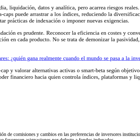
ia, liquidación, datos y analítica, pero acarrea riesgos reale
-caps puede arrastrar a los índices, reduciendo la diversifica
itar prácticas de indexación o imponer nuevas exigencias.
ndación es prudente. Reconocer la eficiencia en costes y conv
ón en cada producto. No se trata de demonizar la pasividad, 
ares: ¿quién gana realmente cuando el mundo se pasa a la inv
-cap y valorar alternativas activas o smart-beta según objetiv
der financiero hacia quien controla índices, plataformas y liq
ón de comisiones y cambios en las preferencias de inversores institucio
ue favorecen asignaciones por defecto a fondos indexados.