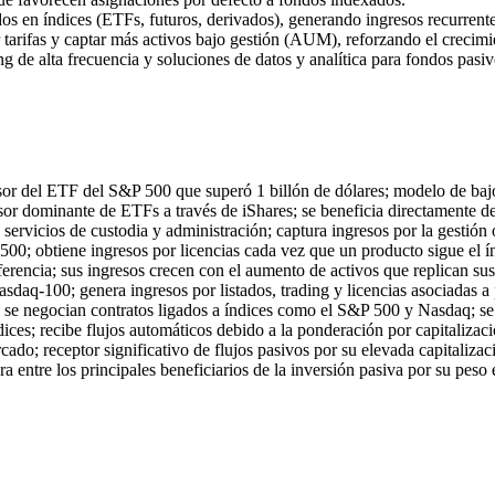
os en índices (ETFs, futuros, derivados), generando ingresos recurrent
 tarifas y captar más activos bajo gestión (AUM), reforzando el crecim
ng de alta frecuencia y soluciones de datos y analítica para fondos pasiv
sor del ETF del S&P 500 que superó 1 billón de dólares; modelo de baj
isor dominante de ETFs a través de iShares; se beneficia directamente
ervicios de custodia y administración; captura ingresos por la gestión 
00; obtiene ingresos por licencias cada vez que un producto sigue el í
ferencia; sus ingresos crecen con el aumento de activos que replican su
asdaq-100; genera ingresos por listados, trading y licencias asociadas 
 se negocian contratos ligados a índices como el S&P 500 y Nasdaq; se
dices; recibe flujos automáticos debido a la ponderación por capitaliza
cado; receptor significativo de flujos pasivos por su elevada capitaliza
ra entre los principales beneficiarios de la inversión pasiva por su pe