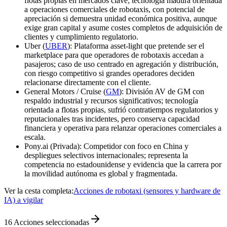
flotas propias en mercados clave; tecnología madura orientada
a operaciones comerciales de robotaxis, con potencial de
apreciación si demuestra unidad económica positiva, aunque
exige gran capital y asume costes completos de adquisición de
clientes y cumplimiento regulatorio.
Uber (
UBER
): Plataforma asset-light que pretende ser el
marketplace para que operadores de robotaxis accedan a
pasajeros; caso de uso centrado en agregación y distribución,
con riesgo competitivo si grandes operadores deciden
relacionarse directamente con el cliente.
General Motors / Cruise (
GM
): División AV de GM con
respaldo industrial y recursos significativos; tecnología
orientada a flotas propias, sufrió contratiempos regulatorios y
reputacionales tras incidentes, pero conserva capacidad
financiera y operativa para relanzar operaciones comerciales a
escala.
Pony.ai (Privada): Competidor con foco en China y
despliegues selectivos internacionales; representa la
competencia no estadounidense y evidencia que la carrera por
la movilidad autónoma es global y fragmentada.
Ver la cesta completa:
Acciones de robotaxi (sensores y hardware de
IA) a vigilar
16
Acciones seleccionadas