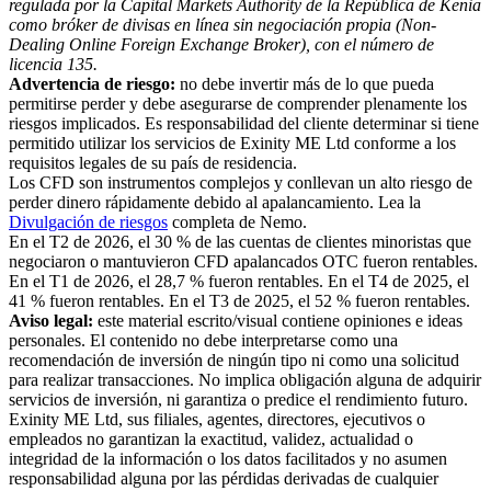
regulada por la Capital Markets Authority de la República de Kenia
como bróker de divisas en línea sin negociación propia (Non-
Dealing Online Foreign Exchange Broker), con el número de
licencia 135.
Advertencia de riesgo:
no debe invertir más de lo que pueda
permitirse perder y debe asegurarse de comprender plenamente los
riesgos implicados. Es responsabilidad del cliente determinar si tiene
permitido utilizar los servicios de Exinity ME Ltd conforme a los
requisitos legales de su país de residencia.
Los CFD son instrumentos complejos y conllevan un alto riesgo de
perder dinero rápidamente debido al apalancamiento. Lea la
Divulgación de riesgos
completa de Nemo.
En el T2 de 2026, el 30 % de las cuentas de clientes minoristas que
negociaron o mantuvieron CFD apalancados OTC fueron rentables.
En el T1 de 2026, el 28,7 % fueron rentables. En el T4 de 2025, el
41 % fueron rentables. En el T3 de 2025, el 52 % fueron rentables.
Aviso legal:
este material escrito/visual contiene opiniones e ideas
personales. El contenido no debe interpretarse como una
recomendación de inversión de ningún tipo ni como una solicitud
para realizar transacciones. No implica obligación alguna de adquirir
servicios de inversión, ni garantiza o predice el rendimiento futuro.
Exinity ME Ltd, sus filiales, agentes, directores, ejecutivos o
empleados no garantizan la exactitud, validez, actualidad o
integridad de la información o los datos facilitados y no asumen
responsabilidad alguna por las pérdidas derivadas de cualquier