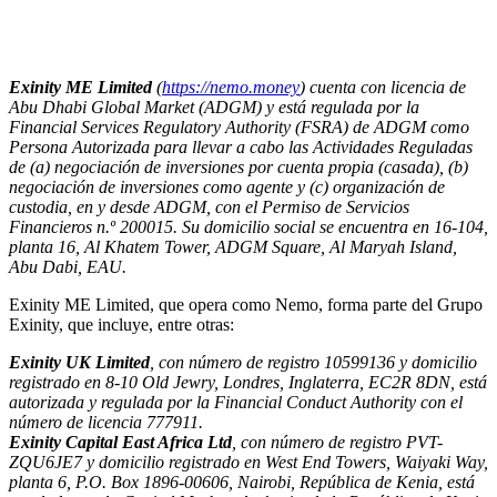
Exinity ME Limited
(
https://nemo.money
) cuenta con licencia de
Abu Dhabi Global Market (ADGM) y está regulada por la
Financial Services Regulatory Authority (FSRA) de ADGM como
Persona Autorizada para llevar a cabo las Actividades Reguladas
de (a) negociación de inversiones por cuenta propia (casada), (b)
negociación de inversiones como agente y (c) organización de
custodia, en y desde ADGM, con el Permiso de Servicios
Financieros n.º 200015. Su domicilio social se encuentra en 16-104,
planta 16, Al Khatem Tower, ADGM Square, Al Maryah Island,
Abu Dabi, EAU.
Exinity ME Limited, que opera como Nemo, forma parte del Grupo
Exinity, que incluye, entre otras:
Exinity UK Limited
, con número de registro 10599136 y domicilio
registrado en 8-10 Old Jewry, Londres, Inglaterra, EC2R 8DN, está
autorizada y regulada por la Financial Conduct Authority con el
número de licencia 777911.
Exinity Capital East Africa Ltd
, con número de registro PVT-
ZQU6JE7 y domicilio registrado en West End Towers, Waiyaki Way,
planta 6, P.O. Box 1896-00606, Nairobi, República de Kenia, está