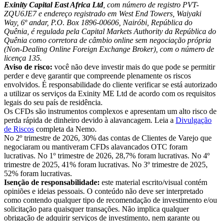
Exinity Capital East Africa Ltd
, com número de registro PVT-
ZQU6JE7 e endereço registrado em West End Towers, Waiyaki
Way, 6º andar, P.O. Box 1896-00606, Nairóbi, República do
Quênia, é regulada pela Capital Markets Authority da República do
Quênia como corretora de câmbio online sem negociação própria
(Non-Dealing Online Foreign Exchange Broker), com o número de
licença 135.
Aviso de risco:
você não deve investir mais do que pode se permitir
perder e deve garantir que compreende plenamente os riscos
envolvidos. É responsabilidade do cliente verificar se está autorizado
a utilizar os serviços da Exinity ME Ltd de acordo com os requisitos
legais do seu país de residência.
Os CFDs são instrumentos complexos e apresentam um alto risco de
perda rápida de dinheiro devido à alavancagem. Leia a
Divulgação
de Riscos
completa da Nemo.
No 2º trimestre de 2026, 30% das contas de Clientes de Varejo que
negociaram ou mantiveram CFDs alavancados OTC foram
lucrativas. No 1º trimestre de 2026, 28,7% foram lucrativas. No 4º
trimestre de 2025, 41% foram lucrativas. No 3º trimestre de 2025,
52% foram lucrativas.
Isenção de responsabilidade:
este material escrito/visual contém
opiniões e ideias pessoais. O conteúdo não deve ser interpretado
como contendo qualquer tipo de recomendação de investimento e/ou
solicitação para quaisquer transações. Não implica qualquer
obrigação de adquirir serviços de investimento, nem garante ou