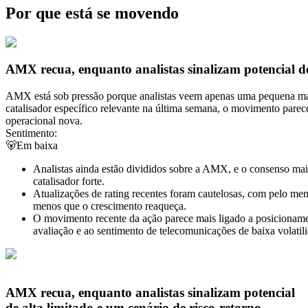
Por que está se movendo
AMX recua, enquanto analistas sinalizam potencial de
AMX está sob pressão porque analistas veem apenas uma pequena marg
catalisador específico relevante na última semana, o movimento pare
operacional nova.
Sentimento:
🐻
Em baixa
Analistas ainda estão divididos sobre a AMX, e o consenso mai
catalisador forte.
Atualizações de rating recentes foram cautelosas, com pelo meno
menos que o crescimento reaqueça.
O movimento recente da ação parece mais ligado a posicionamen
avaliação e ao sentimento de telecomunicações de baixa volatil
AMX recua, enquanto analistas sinalizam potencial
de alta limitado e um cenário de risco-retorno