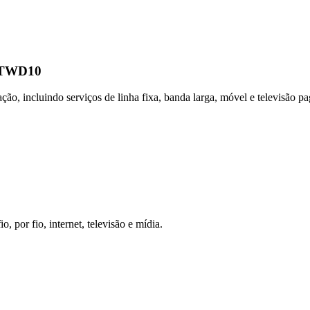
TWD10
, incluindo serviços de linha fixa, banda larga, móvel e televisão pa
 por fio, internet, televisão e mídia.