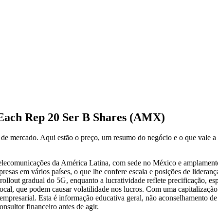
Each Rep 20 Ser B Shares (AMX)
s de mercado. Aqui estão o preço, um resumo do negócio e o que vale
lecomunicações da América Latina, com sede no México e amplamente 
presas em vários países, o que lhe confere escala e posições de lidera
llout gradual do 5G, enquanto a lucratividade reflete precificação, espe
ocal, que podem causar volatilidade nos lucros. Com uma capitalizaçã
resarial. Esta é informação educativa geral, não aconselhamento de i
nsultor financeiro antes de agir.