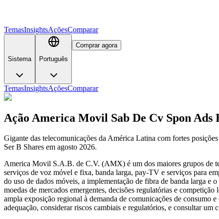
Temas
Insights
Ações
Comparar
Comprar agora
Sistema
Português
Temas
Insights
Ações
Comparar
Ação America Movil Sab De Cv Spon Ads 
Gigante das telecomunicações da América Latina com fortes posiçõe
Ser B Shares em agosto 2026.
America Movil S.A.B. de C.V. (AMX) é um dos maiores grupos de te
serviços de voz móvel e fixa, banda larga, pay-TV e serviços para em
do uso de dados móveis, a implementação de fibra de banda larga e o ro
moedas de mercados emergentes, decisões regulatórias e competição l
ampla exposição regional à demanda de comunicações de consumo e emp
adequação, considerar riscos cambiais e regulatórios, e consultar um co