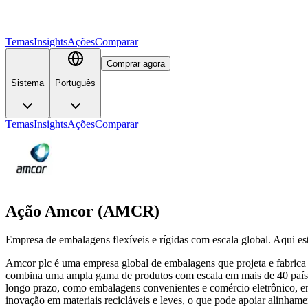
Temas
Insights
Ações
Comparar
Comprar agora
Sistema
Português
Temas
Insights
Ações
Comparar
Ação Amcor (AMCR)
Empresa de embalagens flexíveis e rígidas com escala global. Aqui e
Amcor plc é uma empresa global de embalagens que projeta e fabrica 
combina uma ampla gama de produtos com escala em mais de 40 países,
longo prazo, como embalagens convenientes e comércio eletrônico, e
inovação em materiais recicláveis e leves, o que pode apoiar alinham