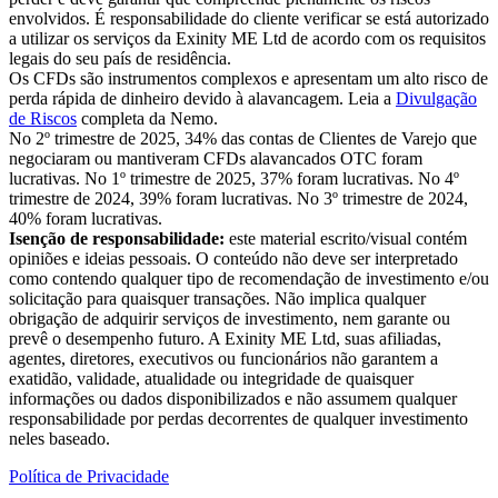
envolvidos. É responsabilidade do cliente verificar se está autorizado
a utilizar os serviços da Exinity ME Ltd de acordo com os requisitos
legais do seu país de residência.
Os CFDs são instrumentos complexos e apresentam um alto risco de
perda rápida de dinheiro devido à alavancagem. Leia a
Divulgação
de Riscos
completa da Nemo.
No 2º trimestre de 2025, 34% das contas de Clientes de Varejo que
negociaram ou mantiveram CFDs alavancados OTC foram
lucrativas. No 1º trimestre de 2025, 37% foram lucrativas. No 4º
trimestre de 2024, 39% foram lucrativas. No 3º trimestre de 2024,
40% foram lucrativas.
Isenção de responsabilidade:
este material escrito/visual contém
opiniões e ideias pessoais. O conteúdo não deve ser interpretado
como contendo qualquer tipo de recomendação de investimento e/ou
solicitação para quaisquer transações. Não implica qualquer
obrigação de adquirir serviços de investimento, nem garante ou
prevê o desempenho futuro. A Exinity ME Ltd, suas afiliadas,
agentes, diretores, executivos ou funcionários não garantem a
exatidão, validade, atualidade ou integridade de quaisquer
informações ou dados disponibilizados e não assumem qualquer
responsabilidade por perdas decorrentes de qualquer investimento
neles baseado.
Política de Privacidade