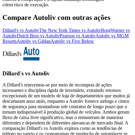
criem risco de execução.
Compare Autoliv com outras ações
Dillard's vs Autoliv
The New York Times vs Autoliv
BorgWarner vs
Autoliv
Dutch Bros vs Autoliv
Pearson vs Autoliv
Autoliv vs MGM
Resorts
Autoliv vs Gildan
Autoliv vs Five Below
Dillard's vs Autoliv
A Dillard's reinventou-se por meio de recompras de ações
incessantes e disciplina rígida de inventário, extraindo retornos
excepcionais de um modelo de loja de departamentos que muitos já
descartaram anos atrás, enquanto a Autoliv fornece airbags e cintos
de segurança para montadoras sob contratos de longo prazo que a
tornam indispensável à produção global de veículos. Ambos geram
fluxo de caixa livre significativo, mas o remuneram de maneiras
diferentes e dependem de diferentes alavancas de mercado final. A
comparação Dillard's vs Autoliv explora como as tendências de
tráfego no varejo e os cronogramas de produção de automóveis se