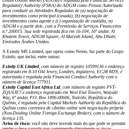
Dhabi Global Market (ADGM) e regulada pela Financial Services
Regulatory Authority (FSRA) do ADGM como Pessoa Autorizada
para conduzir as Atividades Reguladas de (a) negociação de
investimentos como principal (casada), (b) negociação de
investimentos como agente e (c) organização de custódia, no
ADGM e a partir dele, com a Permissão de Serviços Financeiros
n.º 200015. Sua sede registrada fica em 16-104, 16º andar, Al
Khatem Tower, ADGM Square, Al Maryah Island, Abu Dhabi,
Emirados Árabes Unidos.
A Exinity ME Limited, que opera como Nemo, faz parte do Grupo
Exinity, que inclui, entre outras:
Exinity UK Limited
, com número de registro 10599136 e endereço
registrado em 8-10 Old Jewry, Londres, Inglaterra, EC2R 8DN, é
autorizada e regulada pela Financial Conduct Authority com o
número de licença 777911.
Exinity Capital East Africa Ltd
, com número de registro PVT-
ZQU6JE7 e endereço registrado em West End Towers, Waiyaki
Way, 6º andar, P.O. Box 1896-00606, Nairóbi, República do
Quênia, é regulada pela Capital Markets Authority da República do
Quênia como corretora de câmbio online sem negociação própria
(Non-Dealing Online Foreign Exchange Broker), com o número de
licença 135.
Aviso de risco:
você não deve investir mais do que pode se permitir
perder e deve garantir que compreende plenamente os riscos