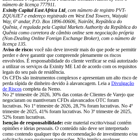
número de licença 777911.
Exinity Capital East Africa Ltd
, com número de registro PVT-
ZQU6JE7 e endereço registrado em West End Towers, Waiyaki
Way, 6º andar, P.O. Box 1896-00606, Nairóbi, República do
Quênia, é regulada pela Capital Markets Authority da República do
Quênia como corretora de câmbio online sem negociação própria
(Non-Dealing Online Foreign Exchange Broker), com o número de
licença 135.
Aviso de risco:
você não deve investir mais do que pode se permitir
perder e deve garantir que compreende plenamente os riscos
envolvidos. É responsabilidade do cliente verificar se está autorizado
a utilizar os serviços da Exinity ME Ltd de acordo com os requisitos
legais do seu país de residência.
Os CFDs são instrumentos complexos e apresentam um alto risco de
perda rápida de dinheiro devido à alavancagem. Leia a
Divulgação
de Riscos
completa da Nemo.
No 2º trimestre de 2026, 30% das contas de Clientes de Varejo que
negociaram ou mantiveram CFDs alavancados OTC foram
lucrativas. No 1º trimestre de 2026, 28,7% foram lucrativas. No 4º
trimestre de 2025, 41% foram lucrativas. No 3º trimestre de 2025,
52% foram lucrativas.
Isenção de responsabilidade:
este material escrito/visual contém
opiniões e ideias pessoais. O conteúdo não deve ser interpretado
como contendo qualquer tipo de recomendação de investimento e/ou
solicitação para quaisquer transações. Não implica qualquer