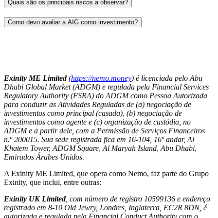
Quais são os principais riscos a observar?
Como devo avaliar a AIG como investimento?
Exinity ME Limited
(
https://nemo.money
) é licenciada pelo Abu
Dhabi Global Market (ADGM) e regulada pela Financial Services
Regulatory Authority (FSRA) do ADGM como Pessoa Autorizada
para conduzir as Atividades Reguladas de (a) negociação de
investimentos como principal (casada), (b) negociação de
investimentos como agente e (c) organização de custódia, no
ADGM e a partir dele, com a Permissão de Serviços Financeiros
n.º 200015. Sua sede registrada fica em 16-104, 16º andar, Al
Khatem Tower, ADGM Square, Al Maryah Island, Abu Dhabi,
Emirados Árabes Unidos.
A Exinity ME Limited, que opera como Nemo, faz parte do Grupo
Exinity, que inclui, entre outras:
Exinity UK Limited
, com número de registro 10599136 e endereço
registrado em 8-10 Old Jewry, Londres, Inglaterra, EC2R 8DN, é
autorizada e regulada pela Financial Conduct Authority com o