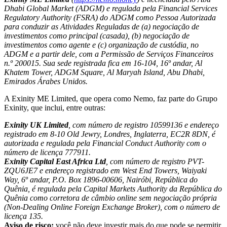
Dhabi Global Market (ADGM) e regulada pela Financial Services
Regulatory Authority (FSRA) do ADGM como Pessoa Autorizada
para conduzir as Atividades Reguladas de (a) negociação de
investimentos como principal (casada), (b) negociação de
investimentos como agente e (c) organização de custódia, no
ADGM e a partir dele, com a Permissão de Serviços Financeiros
n.º 200015. Sua sede registrada fica em 16-104, 16º andar, Al
Khatem Tower, ADGM Square, Al Maryah Island, Abu Dhabi,
Emirados Árabes Unidos.
A Exinity ME Limited, que opera como Nemo, faz parte do Grupo
Exinity, que inclui, entre outras:
Exinity UK Limited
, com número de registro 10599136 e endereço
registrado em 8-10 Old Jewry, Londres, Inglaterra, EC2R 8DN, é
autorizada e regulada pela Financial Conduct Authority com o
número de licença 777911.
Exinity Capital East Africa Ltd
, com número de registro PVT-
ZQU6JE7 e endereço registrado em West End Towers, Waiyaki
Way, 6º andar, P.O. Box 1896-00606, Nairóbi, República do
Quênia, é regulada pela Capital Markets Authority da República do
Quênia como corretora de câmbio online sem negociação própria
(Non-Dealing Online Foreign Exchange Broker), com o número de
licença 135.
Aviso de risco:
você não deve investir mais do que pode se permitir