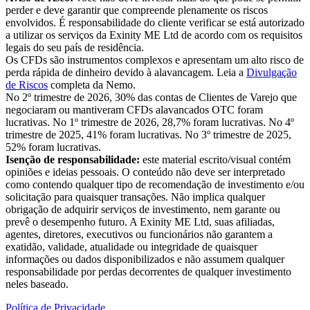
perder e deve garantir que compreende plenamente os riscos
envolvidos. É responsabilidade do cliente verificar se está autorizado
a utilizar os serviços da Exinity ME Ltd de acordo com os requisitos
legais do seu país de residência.
Os CFDs são instrumentos complexos e apresentam um alto risco de
perda rápida de dinheiro devido à alavancagem. Leia a
Divulgação
de Riscos
completa da Nemo.
No 2º trimestre de 2026, 30% das contas de Clientes de Varejo que
negociaram ou mantiveram CFDs alavancados OTC foram
lucrativas. No 1º trimestre de 2026, 28,7% foram lucrativas. No 4º
trimestre de 2025, 41% foram lucrativas. No 3º trimestre de 2025,
52% foram lucrativas.
Isenção de responsabilidade:
este material escrito/visual contém
opiniões e ideias pessoais. O conteúdo não deve ser interpretado
como contendo qualquer tipo de recomendação de investimento e/ou
solicitação para quaisquer transações. Não implica qualquer
obrigação de adquirir serviços de investimento, nem garante ou
prevê o desempenho futuro. A Exinity ME Ltd, suas afiliadas,
agentes, diretores, executivos ou funcionários não garantem a
exatidão, validade, atualidade ou integridade de quaisquer
informações ou dados disponibilizados e não assumem qualquer
responsabilidade por perdas decorrentes de qualquer investimento
neles baseado.
Política de Privacidade