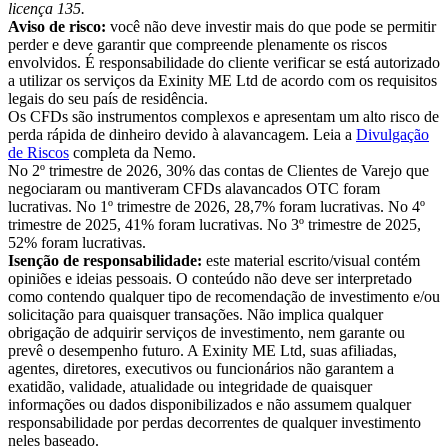
licença 135.
Aviso de risco:
você não deve investir mais do que pode se permitir
perder e deve garantir que compreende plenamente os riscos
envolvidos. É responsabilidade do cliente verificar se está autorizado
a utilizar os serviços da Exinity ME Ltd de acordo com os requisitos
legais do seu país de residência.
Os CFDs são instrumentos complexos e apresentam um alto risco de
perda rápida de dinheiro devido à alavancagem. Leia a
Divulgação
de Riscos
completa da Nemo.
No 2º trimestre de 2026, 30% das contas de Clientes de Varejo que
negociaram ou mantiveram CFDs alavancados OTC foram
lucrativas. No 1º trimestre de 2026, 28,7% foram lucrativas. No 4º
trimestre de 2025, 41% foram lucrativas. No 3º trimestre de 2025,
52% foram lucrativas.
Isenção de responsabilidade:
este material escrito/visual contém
opiniões e ideias pessoais. O conteúdo não deve ser interpretado
como contendo qualquer tipo de recomendação de investimento e/ou
solicitação para quaisquer transações. Não implica qualquer
obrigação de adquirir serviços de investimento, nem garante ou
prevê o desempenho futuro. A Exinity ME Ltd, suas afiliadas,
agentes, diretores, executivos ou funcionários não garantem a
exatidão, validade, atualidade ou integridade de quaisquer
informações ou dados disponibilizados e não assumem qualquer
responsabilidade por perdas decorrentes de qualquer investimento
neles baseado.