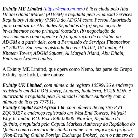
Exinity ME Limited
(
https://nemo.money
) é licenciada pelo Abu
Dhabi Global Market (ADGM) e regulada pela Financial Services
Regulatory Authority (FSRA) do ADGM como Pessoa Autorizada
para conduzir as Atividades Reguladas de (a) negociação de
investimentos como principal (casada), (b) negociação de
investimentos como agente e (c) organização de custódia, no
ADGM e a partir dele, com a Permissão de Serviços Financeiros
n.º 200015. Sua sede registrada fica em 16-104, 16º andar, Al
Khatem Tower, ADGM Square, Al Maryah Island, Abu Dhabi,
Emirados Árabes Unidos.
A Exinity ME Limited, que opera como Nemo, faz parte do Grupo
Exinity, que inclui, entre outras:
Exinity UK Limited
, com número de registro 10599136 e endereço
registrado em 8-10 Old Jewry, Londres, Inglaterra, EC2R 8DN, é
autorizada e regulada pela Financial Conduct Authority com o
número de licença 777911.
Exinity Capital East Africa Ltd
, com número de registro PVT-
ZQU6JE7 e endereço registrado em West End Towers, Waiyaki
Way, 6º andar, P.O. Box 1896-00606, Nairóbi, República do
Quênia, é regulada pela Capital Markets Authority da República do
Quênia como corretora de câmbio online sem negociação própria
(Non-Dealing Online Foreign Exchange Broker), com o número de