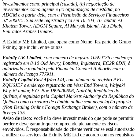
investimentos como principal (casada), (b) negociação de
investimentos como agente e (c) organização de custódia, no
ADGM e a partir dele, com a Permissão de Serviços Financeiros
n.º 200015. Sua sede registrada fica em 16-104, 16º andar, Al
Khatem Tower, ADGM Square, Al Maryah Island, Abu Dhabi,
Emirados Árabes Unidos.
A Exinity ME Limited, que opera como Nemo, faz parte do Grupo
Exinity, que inclui, entre outras:
Exinity UK Limited
, com número de registro 10599136 e endereço
registrado em 8-10 Old Jewry, Londres, Inglaterra, EC2R 8DN, é
autorizada e regulada pela Financial Conduct Authority com o
número de licença 777911.
Exinity Capital East Africa Ltd
, com número de registro PVT-
ZQU6JE7 e endereço registrado em West End Towers, Waiyaki
Way, 6º andar, P.O. Box 1896-00606, Nairóbi, República do
Quênia, é regulada pela Capital Markets Authority da República do
Quênia como corretora de câmbio online sem negociação própria
(Non-Dealing Online Foreign Exchange Broker), com o número de
licença 135.
Aviso de risco:
você não deve investir mais do que pode se permitir
perder e deve garantir que compreende plenamente os riscos
envolvidos. É responsabilidade do cliente verificar se está autorizado
a utilizar os serviços da Exinity ME Ltd de acordo com os requisitos