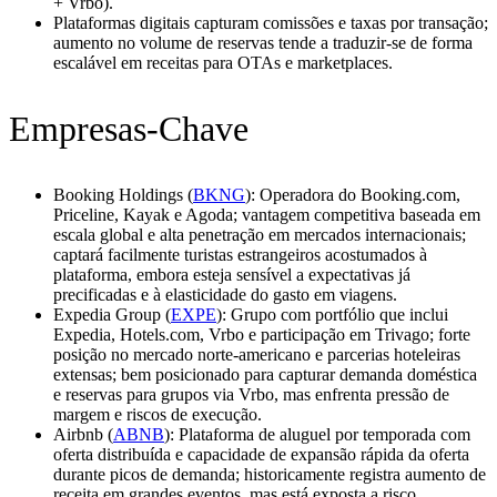
+ Vrbo).
Plataformas digitais capturam comissões e taxas por transação;
aumento no volume de reservas tende a traduzir-se de forma
escalável em receitas para OTAs e marketplaces.
Empresas-Chave
Booking Holdings (
BKNG
): Operadora do Booking.com,
Priceline, Kayak e Agoda; vantagem competitiva baseada em
escala global e alta penetração em mercados internacionais;
captará facilmente turistas estrangeiros acostumados à
plataforma, embora esteja sensível a expectativas já
precificadas e à elasticidade do gasto em viagens.
Expedia Group (
EXPE
): Grupo com portfólio que inclui
Expedia, Hotels.com, Vrbo e participação em Trivago; forte
posição no mercado norte-americano e parcerias hoteleiras
extensas; bem posicionado para capturar demanda doméstica
e reservas para grupos via Vrbo, mas enfrenta pressão de
margem e riscos de execução.
Airbnb (
ABNB
): Plataforma de aluguel por temporada com
oferta distribuída e capacidade de expansão rápida da oferta
durante picos de demanda; historicamente registra aumento de
receita em grandes eventos, mas está exposta a risco