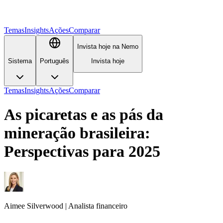
Temas
Insights
Ações
Comparar
Invista hoje na Nemo
Sistema
Português
Invista hoje
Temas
Insights
Ações
Comparar
As picaretas e as pás da
mineração brasileira:
Perspectivas para 2025
Aimee
Silverwood
|
Analista financeiro