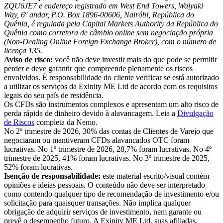
ZQU6JE7 e endereço registrado em West End Towers, Waiyaki
Way, 6º andar, P.O. Box 1896-00606, Nairóbi, República do
Quênia, é regulada pela Capital Markets Authority da República do
Quênia como corretora de câmbio online sem negociação própria
(Non-Dealing Online Foreign Exchange Broker), com o número de
licença 135.
Aviso de risco:
você não deve investir mais do que pode se permitir
perder e deve garantir que compreende plenamente os riscos
envolvidos. É responsabilidade do cliente verificar se está autorizado
a utilizar os serviços da Exinity ME Ltd de acordo com os requisitos
legais do seu país de residência.
Os CFDs são instrumentos complexos e apresentam um alto risco de
perda rápida de dinheiro devido à alavancagem. Leia a
Divulgação
de Riscos
completa da Nemo.
No 2º trimestre de 2026, 30% das contas de Clientes de Varejo que
negociaram ou mantiveram CFDs alavancados OTC foram
lucrativas. No 1º trimestre de 2026, 28,7% foram lucrativas. No 4º
trimestre de 2025, 41% foram lucrativas. No 3º trimestre de 2025,
52% foram lucrativas.
Isenção de responsabilidade:
este material escrito/visual contém
opiniões e ideias pessoais. O conteúdo não deve ser interpretado
como contendo qualquer tipo de recomendação de investimento e/ou
solicitação para quaisquer transações. Não implica qualquer
obrigação de adquirir serviços de investimento, nem garante ou
prevê o desempenho futuro. A Exinity ME Ltd, suas afiliadas,