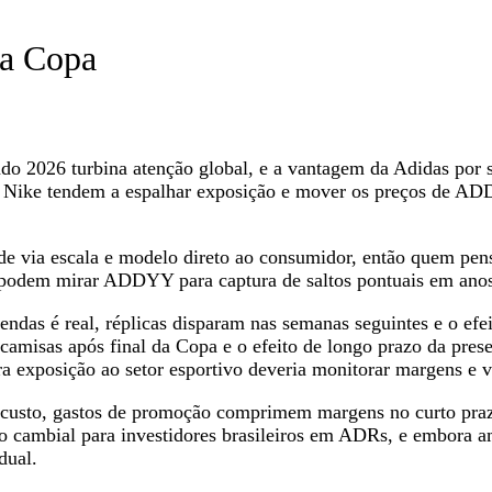
na Copa
o 2026 turbina atenção global, e a vantagem da Adidas por se
s da Nike tendem a espalhar exposição e mover os preços de A
ade via escala e modelo direto ao consumidor, então quem pe
s podem mirar ADDYY para captura de saltos pontuais em ano
s é real, réplicas disparam nas semanas seguintes e o efeito
camisas após final da Copa e o efeito de longo prazo da prese
exposição ao setor esportivo deveria monitorar margens e ve
custo, gastos de promoção comprimem margens no curto prazo,
isco cambial para investidores brasileiros em ADRs, e embora 
dual.