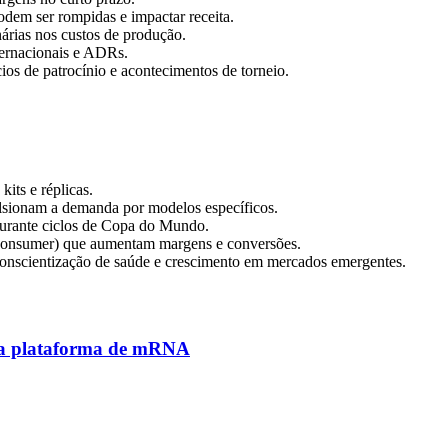
odem ser rompidas e impactar receita.
nárias nos custos de produção.
nternacionais e ADRs.
cios de patrocínio e acontecimentos de torneio.
its e réplicas.
pulsionam a demanda por modelos específicos.
urante ciclos de Copa do Mundo.
o-consumer) que aumentam margens e conversões.
 conscientização de saúde e crescimento em mercados emergentes.
da plataforma de mRNA