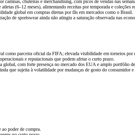
camisas, chuteiras e merchandising, com picos de vendas nas semanas
 atletas (6–12 meses), alimentando receitas por temporada e coleções re
ilidade global em compras diretas por fãs em mercados como o Brasil.
ração de sportswear ainda não atingiu a saturação observada nas econ
o parceira oficial da FIFA; elevada visibilidade em torneios por meio 
 operacionais e reputacionais que podem afetar o curto prazo.
la global, com forte presença no mercado dos EUA e amplo portfólio de 
 ainda que sujeita à volatilidade por mudanças de gosto do consumidor e
e ao poder de compra.
gens no curto prazo.