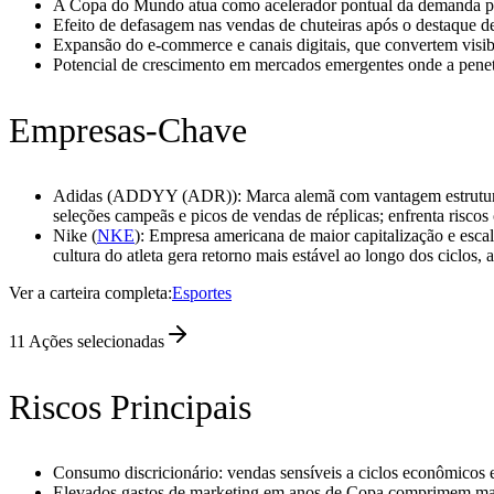
A Copa do Mundo atua como acelerador pontual da demanda por 
Efeito de defasagem nas vendas de chuteiras após o destaque de
Expansão do e‑commerce e canais digitais, que convertem visib
Potencial de crescimento em mercados emergentes onde a penet
Empresas-Chave
Adidas (ADDYY (ADR)): Marca alemã com vantagem estrutural com
seleções campeãs e picos de vendas de réplicas; enfrenta riscos
Nike (
NKE
): Empresa americana de maior capitalização e esca
cultura do atleta gera retorno mais estável ao longo dos ciclos,
Ver a carteira completa:
Esportes
11
Ações selecionadas
Riscos Principais
Consumo discricionário: vendas sensíveis a ciclos econômicos 
Elevados gastos de marketing em anos de Copa comprimem mar