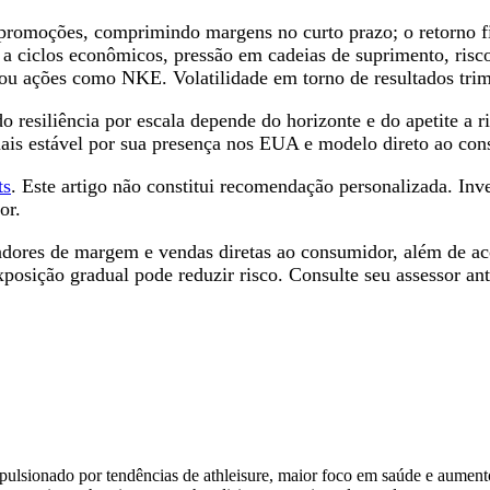
 promoções, comprimindo margens no curto prazo; o retorno f
l a ciclos econômicos, pressão em cadeias de suprimento, risco
ções como NKE. Volatilidade em torno de resultados trimest
o resiliência por escala depende do horizonte e do apetite a r
ais estável por sua presença nos EUA e modelo direto ao con
ts
. Este artigo não constitui recomendação personalizada. In
or.
adores de margem e vendas diretas ao consumidor, além de ac
exposição gradual pode reduzir risco. Consulte seu assessor a
mpulsionado por tendências de athleisure, maior foco em saúde e aume