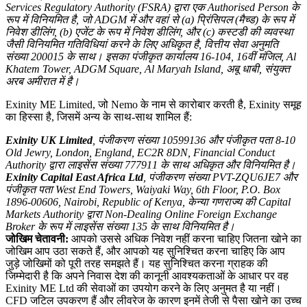
Services Regulatory Authority (FSRA) द्वारा एक Authorised Person के
रूप में विनियमित है, जो ADGM में और वहां से (a) प्रिंसिपल (मैच्ड) के रूप में
निवेश डीलिंग, (b) एजेंट के रूप में निवेश डीलिंग, और (c) कस्टडी की व्यवस्था
जैसी विनियमित गतिविधियां करने के लिए अधिकृत है, वित्तीय सेवा अनुमति
संख्या 200015 के साथ। इसका पंजीकृत कार्यालय 16-104, 16वीं मंजिल, Al
Khatem Tower, ADGM Square, Al Maryah Island, अबू धाबी, संयुक्त
अरब अमीरात में है।
Exinity ME Limited, जो Nemo के नाम से कारोबार करती है, Exinity समूह
का हिस्सा है, जिसमें अन्य के साथ-साथ शामिल हैं:
Exinity UK Limited
, पंजीकरण संख्या 10599136 और पंजीकृत पता 8-10
Old Jewry, London, England, EC2R 8DN, Financial Conduct
Authority द्वारा लाइसेंस संख्या 777911 के साथ अधिकृत और विनियमित है।
Exinity Capital East Africa Ltd
, पंजीकरण संख्या PVT-ZQU6JE7 और
पंजीकृत पता West End Towers, Waiyaki Way, 6th Floor, P.O. Box
1896-00606, Nairobi, Republic of Kenya, केन्या गणराज्य की Capital
Markets Authority द्वारा Non-Dealing Online Foreign Exchange
Broker के रूप में लाइसेंस संख्या 135 के साथ विनियमित है।
जोखिम चेतावनी:
आपको उससे अधिक निवेश नहीं करना चाहिए जितना खोने का
जोखिम आप उठा सकते हैं, और आपको यह सुनिश्चित करना चाहिए कि आप
जुड़े जोखिमों को पूरी तरह समझते हैं। यह सुनिश्चित करना ग्राहक की
जिम्मेदारी है कि अपने निवास देश की कानूनी आवश्यकताओं के आधार पर वह
Exinity ME Ltd की सेवाओं का उपयोग करने के लिए अनुमत है या नहीं।
CFD जटिल उपकरण हैं और लीवरेज के कारण इनमें तेजी से पैसा खोने का उच्च