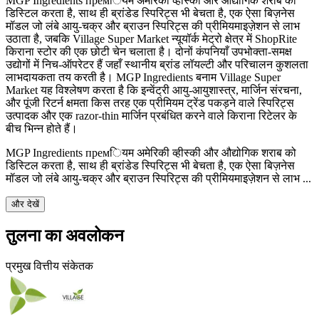
MGP Ingredients премियम अमेरिकी व्हीस्की और औद्योगिक शराब को
डिस्टिल करता है, साथ ही ब्रांडेड स्पिरिट्स भी बेचता है, एक ऐसा बिज़नेस
मॉडल जो लंबे आयु-चक्र और ब्राउन स्पिरिट्स की प्रीमियमाइज़ेशन से लाभ
उठाता है, जबकि Village Super Market न्यूयॉर्क मेट्रो क्षेत्र में ShopRite
किराना स्टोर की एक छोटी चेन चलाता है। दोनों कंपनियाँ उपभोक्ता-समक्ष
उद्योगों में निच-ऑपरेटर हैं जहाँ स्थानीय ब्रांड लॉयल्टी और परिचालन कुशलता
लाभदायकता तय करती है। MGP Ingredients बनाम Village Super
Market यह विश्लेषण करता है कि इन्वेंट्री आयु-आयुशास्त्र, मार्जिन संरचना,
और पूंजी रिटर्न क्षमता किस तरह एक प्रीमियम ट्रेंड पकड़ने वाले स्पिरिट्स
उत्पादक और एक razor-thin मार्जिन प्रबंधित करने वाले किराना रिटेलर के
बीच भिन्न होते हैं।
MGP Ingredients премियम अमेरिकी व्हीस्की और औद्योगिक शराब को
डिस्टिल करता है, साथ ही ब्रांडेड स्पिरिट्स भी बेचता है, एक ऐसा बिज़नेस
मॉडल जो लंबे आयु-चक्र और ब्राउन स्पिरिट्स की प्रीमियमाइज़ेशन से लाभ ...
और देखें
तुलना का अवलोकन
प्रमुख वित्तीय संकेतक