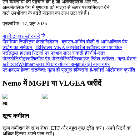
उन व्यवसायों की पहचान की है जो अल्कोहलिक और गैर-
अल्कोहलिक पेय में गुणवत्ता को मात्रा से ऊपर प्राथमिकता देने
वाले उपभोक्ता के बढ़ते रूझान का लाभ उठा रहे हैं।
प्रकाशित
:
17, जून 2025
बास्केट एक्सप्लोर करें
प्रिमियम स्पिरिट्स कंसोलिडेशन | ब्राउन-फॉर्मन बोली से आगे
आत्मिक पेय
उद्योग का समेकन | डिस्टिलर M&A लहर
बेवरेज स्टॉक्स: क्या आर्थिक
प्रतिकूल हालात रिटर्न्स पर प्रभाव डाल सकती हैं?
शीर्ष-स्तर
पोर्टफोलियो
हस्तशिल्पीय पेय पोर्टफोलियो
डिस्काउंट रिटेल स्टॉक्स | मूल्य-चेतना
खरीददार
Walmart उत्तराधिकार योजना समझाई गई | बाज़ार पर
प्रभाव
उपभोक्ता सतर्कता: मूल्य ही प्रमुख है
किराना ई-कॉमर्स ऑटोमेशन क्रांति
Nemo में MGPI या VLGEA खरीदें
🆓
शून्य कमीशन
शून्य कमीशन के साथ शेयर, ETF और बहुत कुछ ट्रेड करें। अपने रिटर्न का
अधिक हिस्सा अपने पास रखें।