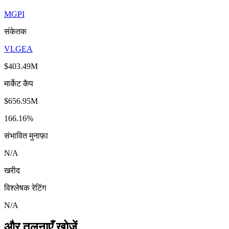
MGPI
संकेतक
VLGEA
$403.49M
मार्केट कैप
$656.95M
166.16%
संभावित मुनाफ़ा
N/A
खरीद
विश्लेषक रेटिंग
N/A
और तुलनाएँ खोजें