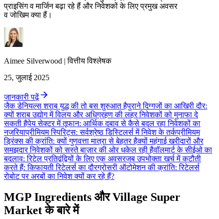
प्राइसिंग व मार्जिन बढ़ा रहे हैं और निवेशकों के लिए प्रमुख अवसर
व जोखिम क्या हैं।
Aimee
Silverwood
|
वित्तीय विश्लेषक
25, जुलाई 2025
जानकारी पढ़ें
जैक डेनियल्स शराब युद्ध की तो बस शुरुआत है
पुराने दिग्गजों का आखिरी दौर:
क्यों शराब उद्योग में विलय और अधिग्रहण की लहर निवेशकों को मुनाफा दे
सकती है
पेय सेक्टर में तूफान: आर्थिक दबाव से कैसे बदल रहा निवेशकों का
नजरिया
प्रीमियम स्पिरिट्स: सर्वश्रेष्ठ डिस्टिलर्स में निवेश के तर्क
प्रीमियम
ड्रिंक्स की क्रांति: क्यों गुणवत्ता मात्रा से बेहतर है
क्यों महंगाई खरीदारों और
समझदार निवेशकों को सस्ते बाज़ार की ओर धकेल रही है
वॉलमार्ट के सीईओ का
बदलाव: रिटेल प्रतिद्वंद्वियों के लिए एक अवसर
जब उपभोक्ता खर्च में कटौती
करते हैं: किफायती रिटेलर्स का दौर
ग्रोसरी ऑटोमेशन की क्रांति: रिटेलर्स
रोबोट पर अरबों का निवेश क्यों कर रहे हैं?
MGP Ingredients और Village Super
Market के बारे में