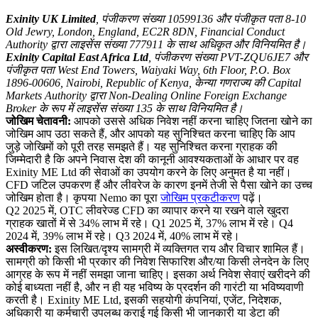
Exinity UK Limited
, पंजीकरण संख्या 10599136 और पंजीकृत पता 8-10
Old Jewry, London, England, EC2R 8DN, Financial Conduct
Authority द्वारा लाइसेंस संख्या 777911 के साथ अधिकृत और विनियमित है।
Exinity Capital East Africa Ltd
, पंजीकरण संख्या PVT-ZQU6JE7 और
पंजीकृत पता West End Towers, Waiyaki Way, 6th Floor, P.O. Box
1896-00606, Nairobi, Republic of Kenya, केन्या गणराज्य की Capital
Markets Authority द्वारा Non-Dealing Online Foreign Exchange
Broker के रूप में लाइसेंस संख्या 135 के साथ विनियमित है।
जोखिम चेतावनी:
आपको उससे अधिक निवेश नहीं करना चाहिए जितना खोने का
जोखिम आप उठा सकते हैं, और आपको यह सुनिश्चित करना चाहिए कि आप
जुड़े जोखिमों को पूरी तरह समझते हैं। यह सुनिश्चित करना ग्राहक की
जिम्मेदारी है कि अपने निवास देश की कानूनी आवश्यकताओं के आधार पर वह
Exinity ME Ltd की सेवाओं का उपयोग करने के लिए अनुमत है या नहीं।
CFD जटिल उपकरण हैं और लीवरेज के कारण इनमें तेजी से पैसा खोने का उच्च
जोखिम होता है। कृपया Nemo का पूरा
जोखिम प्रकटीकरण
पढ़ें।
Q2 2025 में, OTC लीवरेज्ड CFD का व्यापार करने या रखने वाले खुदरा
ग्राहक खातों में से 34% लाभ में रहे। Q1 2025 में, 37% लाभ में रहे। Q4
2024 में, 39% लाभ में रहे। Q3 2024 में, 40% लाभ में रहे।
अस्वीकरण:
इस लिखित/दृश्य सामग्री में व्यक्तिगत राय और विचार शामिल हैं।
सामग्री को किसी भी प्रकार की निवेश सिफारिश और/या किसी लेनदेन के लिए
आग्रह के रूप में नहीं समझा जाना चाहिए। इसका अर्थ निवेश सेवाएं खरीदने की
कोई बाध्यता नहीं है, और न ही यह भविष्य के प्रदर्शन की गारंटी या भविष्यवाणी
करती है। Exinity ME Ltd, इसकी सहयोगी कंपनियां, एजेंट, निदेशक,
अधिकारी या कर्मचारी उपलब्ध कराई गई किसी भी जानकारी या डेटा की