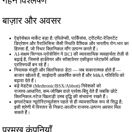
गहन विश्लेषण
बाज़ार और अवसर
ऐड्रेसेबल मार्केट बड़ा है: एपिलेप्सी, पार्किंसंस, ट्रीटमेंट‑रेज़िस्टेंट
डिप्रेशन और पैरालिसिस जैसी स्थिति वैश्विक और भारतीय रोग‑भार का
हिस्सा हैं, जो स्थिर क्लिनिकल माँग उत्पन्न करते हैं।
AI‑सक्षम सिग्नल‑प्रोसेसिंग ने BCI की व्यावसायिक व्यवहार्यता तेज़ी से
बढ़ाई है, जिससे हार्डवेयर और सॉफ़्टवेयर एकीकृत प्लेटफ़ॉर्म अधिक
प्रतिस्पर्धी बन रहे हैं।
नियामक मंजूरी और क्लिनिकल डेटा — जब सकारात्मक होते हैं —
बाजार खोलते हैं, साझेदारी आकर्षित करते हैं और M&A गतिविधि को
बढ़ावा देते हैं।
बड़े मेडटेक (Medtronic/BSX/Abbott) निवेशकों को
राजस्व‑आधारित, कम‑जोखिम वाले प्रवेश‑बिंदु देते हैं जबकि छोटे
क्लिनिकल‑स्टेज खिलाड़ी उच्च वृद्धि की संभावना रखते हैं।
इम्प्लांटेबल न्यूरोस्टिम्युलेशन पहले से ही व्यावसायिक रूप से सिद्ध है;
इसी श्रेणी में विस्तार से निकट‑कालीन राजस्व‑उत्पन्न अवसर मिल
सकते हैं।
प्रमुख कंपनियाँ