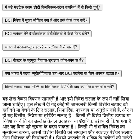
मैं बड़े मेडटेक बनाम छोटी क्लिनिकल‑स्टेज कंपनियों में से किसे चुनूँ?
BCI निवेश में मुख्य जोखिम क्या हैं और इन्हें कैसे कम करें?
BCI स्टॉक्स मेरे दीर्घकालिक पोर्टफोलियो में कैसे फिट होंगे?
भारत में ब्रेन-कंप्यूटर इंटरफ़ेस स्टॉक्स कैसे खरीदें?
BCI सेक्टर के प्रमुख विकास‑ड्राइवर कौन‑कौन से हैं?
क्या भारत में बढ़ता न्यूरोलॉजिकल रोग‑भार BCI स्टॉक्स के लिए अवसर बढ़ाता है?
किसी सकारात्मक FDA या क्लिनिकल रिपोर्ट के बाद क्या निवेश रणनीति रखें?
यह लेख केवल विपणन सामग्री है और इसे निवेश सलाह के रूप में नहीं लिया
जाना चाहिए। इस लेख में दी गई कोई भी जानकारी किसी वित्तीय उत्पाद को
खरीदने या बेचने के लिए सलाह, सिफारिश, प्रस्ताव या अनुरोध नहीं है, और न
ही यह वित्तीय, निवेश या ट्रेडिंग सलाह है। किसी भी विशेष वित्तीय उत्पाद या
निवेश रणनीति का उल्लेख केवल उदाहरण या शैक्षणिक उद्देश्य से किया गया है
और यह बिना पूर्व सूचना के बदल सकता है। किसी भी संभावित निवेश का
मूल्यांकन करना, अपनी वित्तीय स्थिति को समझना और स्वतंत्र पेशेवर सलाह
लेना निवेशक की जिम्मेदारी है। पिछले प्रदर्शन से भविष्य के नतीजों की गारंटी