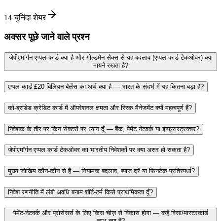
14
चुनिंदा शेयर
अक्सर पूछे जाने वाले प्रश्न
जेपीएमॉर्गन एप्पल कार्ड क्या है और गोल्डमैन सैक्स से यह बदलाव (एप्पल कार्ड टेकओवर) क्या
मायने रखता है?
एप्पल कार्ड £20 बिलियन बैलेंस का अर्थ क्या है — भारत के संदर्भ में यह कितना बड़ा है?
को‑ब्रांडेड क्रेडिट कार्ड में ऑपरेशनल क्षमता और रिस्क मैनेजमेंट क्यों महत्वपूर्ण हैं?
निवेशक के तौर पर किन सेक्टरों पर ध्यान दूँ — बैंक, पेमेंट नेटवर्क या इन्फ्रास्ट्रक्चर?
जेपीएमॉर्गन एप्पल कार्ड टेकओवर का भारतीय निवेशकों पर क्या असर हो सकता है?
मुख्य जोखिम कौन‑कौन से हैं — नियामक बदलाव, ब्याज दरें या फिनटेक प्रतिस्पर्धा?
निवेश रणनीति में लंबी अवधि बनाम शॉर्ट‑टर्म किसे प्राथमिकता दूँ?
पेमेंट‑नेटवर्क और प्रोसेसर्स के लिए किस चीज़ से विकास होगा — कहें विसा/मास्टरकार्ड
लाभ क्या हैं?