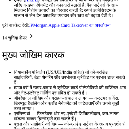
जरिए ग्राहक एंगेजमेंट और वफादारी बढ़ाती है; बैंक पार्टनर्स के साथ
मिलकर वित्तीय उत्पादों का विस्तार करती है; अपने इकोसिस्टम के
माध्यम से लेन‑देन‑आधारित व्यवहार और खर्च को बढ़ावा देती है।
पूरी बास्केट देखें:
JPMorgan Apple Card Takeover का अवलोकन
14
चुनिंदा शेयर
मुख्य जोखिम कारक
नियामकीय परिवर्तन (US/UK/India सहित) जो को‑ब्रांडेड
साझेदारियों, डेटा‑शेयरिंग और उपभोक्ता क्रेडिट पर प्रभाव डाल सकते
हैं।
ब्याज दरों में उतार‑चढ़ाव से क्रेडिट कार्ड पोर्टफोलियो की मार्जिनल आय
और नेट‑इंटरेस्ट मार्जिन प्रभावित हो सकते हैं।
ऑपरेशनल जोखिम और ग्राहक‑संचालन लागत — कस्टमर सर्विस,
डिस्प्यूट हैंडलिंग और फ्रॉड मैनेजमेंट की जटिलताएँ और उनसे जुड़ी
उच्च लागत।
प्रतिस्पर्धा — फिनटेक्स और नए‑प्रवेशी डिजिटलीकृत, कम‑लागत
मॉडल्स बाजार हिस्सेदारी दबा सकते हैं।
ब्रांड और साझेदारी‑जोखिम — को‑ब्रांडेड पार्टनर के खराब प्रदर्शन से