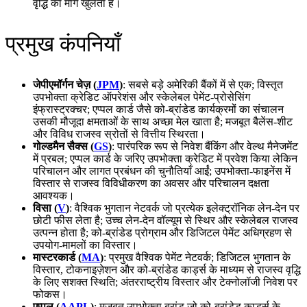
वृद्धि का मार्ग खुलता है।
प्रमुख कंपनियाँ
जेपीएमॉर्गन चेज़ (
JPM
)
: सबसे बड़े अमेरिकी बैंकों में से एक; विस्तृत
उपभोक्ता क्रेडिट ऑपरेशंस और स्केलेबल पेमेंट‑प्रोसेसिंग
इंफ्रास्ट्रक्चर; एप्पल कार्ड जैसे को‑ब्रांडेड कार्यक्रमों का संचालन
उसकी मौजूदा क्षमताओं के साथ अच्छा मेल खाता है; मजबूत बैलेंस‑शीट
और विविध राजस्व स्रोतों से वित्तीय स्थिरता।
गोल्डमैन सैक्स (
GS
)
: पारंपरिक रूप से निवेश बैंकिंग और वेल्थ मैनेजमेंट
में प्रबल; एप्पल कार्ड के जरिए उपभोक्ता क्रेडिट में प्रवेश किया लेकिन
परिचालन और लागत प्रबंधन की चुनौतियाँ आईं; उपभोक्ता‑फाइनेंस में
विस्तार से राजस्व विविधीकरण का अवसर और परिचालन दक्षता
आवश्यक।
विसा (
V
)
: वैश्विक भुगतान नेटवर्क जो प्रत्येक इलेक्ट्रॉनिक लेन‑देन पर
छोटी फीस लेता है; उच्च लेन‑देन वॉल्यूम से स्थिर और स्केलेबल राजस्व
उत्पन्न होता है; को‑ब्रांडेड प्रोग्राम और डिजिटल पेमेंट अधिग्रहण से
उपयोग‑मामलों का विस्तार।
मास्टरकार्ड (
MA
)
: प्रमुख वैश्विक पेमेंट नेटवर्क; डिजिटल भुगतान के
विस्तार, टोकनाइज़ेशन और को‑ब्रांडेड कार्ड्स के माध्यम से राजस्व वृद्धि
के लिए सशक्त स्थिति; अंतरराष्ट्रीय विस्तार और टेक्नोलॉजी निवेश पर
फोकस।
एप्पल (
AAPL
)
: मजबूत उपभोक्ता ब्रांड जो को‑ब्रांडेड कार्ड्स के