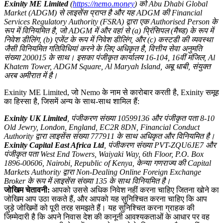
Exinity ME Limited
(
https://nemo.money
) को Abu Dhabi Global
Market (ADGM) से लाइसेंस प्राप्त है और यह ADGM की Financial
Services Regulatory Authority (FSRA) द्वारा एक Authorised Person के
रूप में विनियमित है, जो ADGM में और वहां से (a) प्रिंसिपल (मैच्ड) के रूप में
निवेश डीलिंग, (b) एजेंट के रूप में निवेश डीलिंग, और (c) कस्टडी की व्यवस्था
जैसी विनियमित गतिविधियां करने के लिए अधिकृत है, वित्तीय सेवा अनुमति
संख्या 200015 के साथ। इसका पंजीकृत कार्यालय 16-104, 16वीं मंजिल, Al
Khatem Tower, ADGM Square, Al Maryah Island, अबू धाबी, संयुक्त
अरब अमीरात में है।
Exinity ME Limited, जो Nemo के नाम से कारोबार करती है, Exinity समूह
का हिस्सा है, जिसमें अन्य के साथ-साथ शामिल हैं:
Exinity UK Limited
, पंजीकरण संख्या 10599136 और पंजीकृत पता 8-10
Old Jewry, London, England, EC2R 8DN, Financial Conduct
Authority द्वारा लाइसेंस संख्या 777911 के साथ अधिकृत और विनियमित है।
Exinity Capital East Africa Ltd
, पंजीकरण संख्या PVT-ZQU6JE7 और
पंजीकृत पता West End Towers, Waiyaki Way, 6th Floor, P.O. Box
1896-00606, Nairobi, Republic of Kenya, केन्या गणराज्य की Capital
Markets Authority द्वारा Non-Dealing Online Foreign Exchange
Broker के रूप में लाइसेंस संख्या 135 के साथ विनियमित है।
जोखिम चेतावनी:
आपको उससे अधिक निवेश नहीं करना चाहिए जितना खोने का
जोखिम आप उठा सकते हैं, और आपको यह सुनिश्चित करना चाहिए कि आप
जुड़े जोखिमों को पूरी तरह समझते हैं। यह सुनिश्चित करना ग्राहक की
जिम्मेदारी है कि अपने निवास देश की कानूनी आवश्यकताओं के आधार पर वह