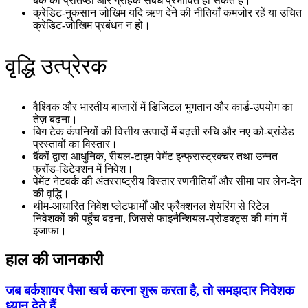
बैंक की प्रतिष्ठा और ग्राहक संबंध प्रभावित हो सकते हैं।
क्रेडिट‑नुकसान जोखिम यदि ऋण देने की नीतियाँ कमजोर रहें या उचित
क्रेडिट‑जोखिम प्रबंधन न हो।
वृद्धि उत्प्रेरक
वैश्विक और भारतीय बाजारों में डिजिटल भुगतान और कार्ड‑उपयोग का
तेज़ बढ़ना।
बिग टेक कंपनियों की वित्तीय उत्पादों में बढ़ती रुचि और नए को‑ब्रांडेड
प्रस्तावों का विस्तार।
बैंकों द्वारा आधुनिक, रीयल‑टाइम पेमेंट इन्फ्रास्ट्रक्चर तथा उन्नत
फ्रॉड‑डिटेक्शन में निवेश।
पेमेंट नेटवर्क की अंतरराष्ट्रीय विस्तार रणनीतियाँ और सीमा पार लेन‑देन
की वृद्धि।
थीम‑आधारित निवेश प्लेटफार्मों और फ्रैक्शनल शेयरिंग से रिटेल
निवेशकों की पहुँच बढ़ना, जिससे फाइनैन्शियल‑प्रोडक्ट्स की मांग में
इजाफा।
हाल की जानकारी
जब बर्कशायर पैसा खर्च करना शुरू करता है, तो समझदार निवेशक
ध्यान देते हैं