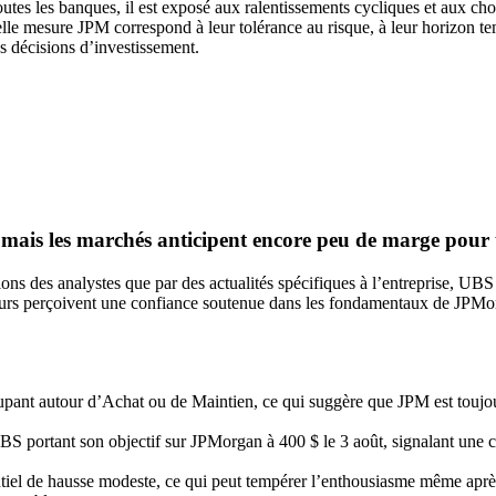
 toutes les banques, il est exposé aux ralentissements cycliques et aux c
le mesure JPM correspond à leur tolérance au risque, à leur horizon tempor
es décisions d’investissement.
mais les marchés anticipent encore peu de marge pour u
s des analystes que par des actualités spécifiques à l’entreprise, UBS a
seurs perçoivent une confiance soutenue dans les fondamentaux de JPMo
roupant autour d’Achat ou de Maintien, ce qui suggère que JPM est touj
UBS portant son objectif sur JPMorgan à 400 $ le 3 août, signalant une co
tiel de hausse modeste, ce qui peut tempérer l’enthousiasme même après d