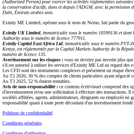
(Authorised Person) pour exercer les activités réglementées suivantes 
la conservation d'actifs, dans et depuis l'ADGM, avec la permission
Dabi, Émirats arabes unis.
Exinity ME Limited, opérant sous le nom de Nemo, fait partie du gr
Exinity UK Limited
, immatriculée sous le numéro 10599136 et dont l
Authority sous le numéro de licence 777911.
Exinity Capital East Africa Ltd
, immatriculée sous le numéro PVT-Z
Kenya, est réglementée par la Capital Markets Authority de la Répub
numéro de licence 135.
Avertissement sur les risques :
vous ne devriez pas investir plus que
s'il est autorisé à utiliser les services d'Exinity ME Ltd au regard des
Les CFD sont des instruments complexes et présentent un risque élevé de 
Au T2 2026, 30 % des comptes de clients particuliers ayant négocié ou
Au T3 2025, 52 % étaient rentables.
Avis de non-responsabilité :
ce contenu écrit/visuel comprend des op
d'investissement et/ou une sollicitation à effectuer des transactions. I
sociétés affiliées, agents, administrateurs, dirigeants ou employés ne ga
responsabilité quant à toute perte découlant d'un investissement fondé s
Politique de confidentialité
Conditions générales
Conditions d'utilisation