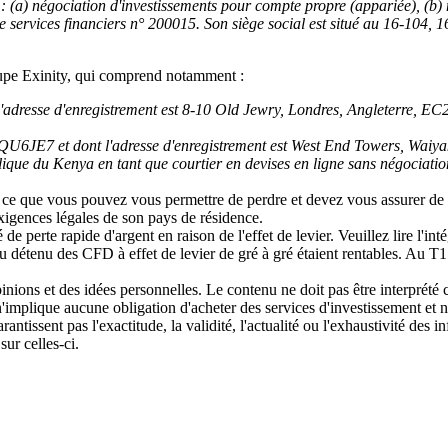
: (a) négociation d'investissements pour compte propre (appariée), (b) n
 de services financiers n° 200015. Son siège social est situé au 16-1
oupe Exinity, qui comprend notamment :
'adresse d'enregistrement est 8-10 Old Jewry, Londres, Angleterre, EC
QU6JE7 et dont l'adresse d'enregistrement est West End Towers, Waiya
lique du Kenya en tant que courtier en devises en ligne sans négociat
 ce que vous pouvez vous permettre de perdre et devez vous assurer de b
 exigences légales de son pays de résidence.
perte rapide d'argent en raison de l'effet de levier. Veuillez lire l'inté
 détenu des CFD à effet de levier de gré à gré étaient rentables. Au T1
inions et des idées personnelles. Le contenu ne doit pas être interpr
l n'implique aucune obligation d'acheter des services d'investissement et 
rantissent pas l'exactitude, la validité, l'actualité ou l'exhaustivité des
ur celles-ci.