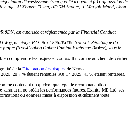
égociation d'investissements en qualité d'agent et (c) organisation de
04, 16e étage, Al Khatem Tower, ADGM Square, Al Maryah Island, Abou
2R 8DN, est autorisée et réglementée par la Financial Conduct
ki Way, 6e étage, P.O. Box 1896-00606, Nairobi, République du
ion propre (Non-Dealing Online Foreign Exchange Broker), sous le
ien comprendre les risques encourus. Il incombe au client de vérifier
gralité de la
Divulgation des risques
de Nemo.
 2026, 28,7 % étaient rentables. Au T4 2025, 41 % étaient rentables.
été comme contenant un quelconque type de recommandation
ne garantit ni ne prédit les performances futures. Exinity ME Ltd, ses
 informations ou données mises à disposition et déclinent toute