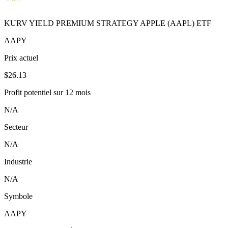
KURV YIELD PREMIUM STRATEGY APPLE (AAPL) ETF
AAPY
Prix actuel
$26.13
Profit potentiel sur 12 mois
N/A
Secteur
N/A
Industrie
N/A
Symbole
AAPY