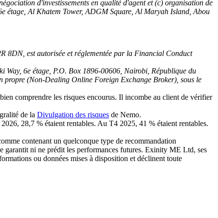
égociation d'investissements en qualité d'agent et (c) organisation de
04, 16e étage, Al Khatem Tower, ADGM Square, Al Maryah Island, Abou
2R 8DN, est autorisée et réglementée par la Financial Conduct
ki Way, 6e étage, P.O. Box 1896-00606, Nairobi, République du
ion propre (Non-Dealing Online Foreign Exchange Broker), sous le
ien comprendre les risques encourus. Il incombe au client de vérifier
gralité de la
Divulgation des risques
de Nemo.
 2026, 28,7 % étaient rentables. Au T4 2025, 41 % étaient rentables.
été comme contenant un quelconque type de recommandation
ne garantit ni ne prédit les performances futures. Exinity ME Ltd, ses
 informations ou données mises à disposition et déclinent toute