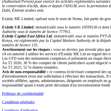
(Authorised Person) pour exercer les activités réglementées suivantes 
la conservation d'actifs, dans et depuis l'ADGM, avec la permission
Dabi, Émirats arabes unis.
Exinity ME Limited, opérant sous le nom de Nemo, fait partie du gr
Exinity UK Limited
, immatriculée sous le numéro 10599136 et dont l
Authority sous le numéro de licence 777911.
Exinity Capital East Africa Ltd
, immatriculée sous le numéro PVT-Z
Kenya, est réglementée par la Capital Markets Authority de la Répub
numéro de licence 135.
Avertissement sur les risques :
vous ne devriez pas investir plus que
s'il est autorisé à utiliser les services d'Exinity ME Ltd au regard des
Les CFD sont des instruments complexes et présentent un risque élevé de 
Au T2 2026, 30 % des comptes de clients particuliers ayant négocié ou
Au T3 2025, 52 % étaient rentables.
Avis de non-responsabilité :
ce contenu écrit/visuel comprend des op
d'investissement et/ou une sollicitation à effectuer des transactions. I
sociétés affiliées, agents, administrateurs, dirigeants ou employés ne ga
responsabilité quant à toute perte découlant d'un investissement fondé s
Politique de confidentialité
Conditions générales
Conditions d'utilisation