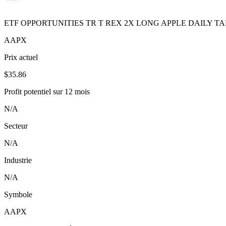
ETF OPPORTUNITIES TR T REX 2X LONG APPLE DAILY T
AAPX
Prix actuel
$35.86
Profit potentiel sur 12 mois
N/A
Secteur
N/A
Industrie
N/A
Symbole
AAPX