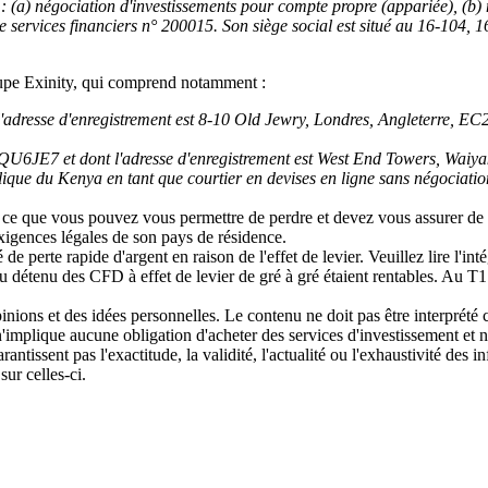
: (a) négociation d'investissements pour compte propre (appariée), (b) n
 de services financiers n° 200015. Son siège social est situé au 16-1
oupe Exinity, qui comprend notamment :
'adresse d'enregistrement est 8-10 Old Jewry, Londres, Angleterre, EC
QU6JE7 et dont l'adresse d'enregistrement est West End Towers, Waiya
lique du Kenya en tant que courtier en devises en ligne sans négociat
 ce que vous pouvez vous permettre de perdre et devez vous assurer de b
 exigences légales de son pays de résidence.
perte rapide d'argent en raison de l'effet de levier. Veuillez lire l'inté
 détenu des CFD à effet de levier de gré à gré étaient rentables. Au T1
inions et des idées personnelles. Le contenu ne doit pas être interpr
l n'implique aucune obligation d'acheter des services d'investissement et 
rantissent pas l'exactitude, la validité, l'actualité ou l'exhaustivité des
ur celles-ci.