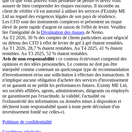
que ce que vous pouvez vous permettre de perdre et devez vous
assurer de bien comprendre les risques encourus. Il incombe au
client de vérifier s'il est autorisé à utiliser les services d'Exinity ME
Ltd au regard des exigences légales de son pays de résidence.
Les CFD sont des instruments complexes et présentent un risque
élevé de perte rapide d'argent en raison de l'effet de levier. Veuillez
lire l'intégralité de la
Divulgation des risques
de Nemo.
Au T2 2026, 30 % des comptes de clients particuliers ayant négocié
ou détenu des CFD à effet de levier de gré à gré étaient rentables.
Au T1 2026, 28,7 % étaient rentables. Au T4 2025, 41 % étaient
rentables. Au T3 2025, 52 % étaient rentables.
Avis de non-responsabilité :
ce contenu écrit/visuel comprend des
opinions et des idées personnelles. Le contenu ne doit pas être
interprété comme contenant un quelconque type de recommandation
d'investissement et/ou une sollicitation à effectuer des transactions. Il
n'implique aucune obligation d'acheter des services d'investissement
et ne garantit ni ne prédit les performances futures. Exinity ME Ltd,
ses sociétés affiliées, agents, administrateurs, dirigeants ou employés
ne garantissent pas l'exactitude, la validité, l'actualité ou
l'exhaustivité des informations ou données mises à disposition et
déclinent toute responsabilité quant à toute perte découlant d'un
investissement fondé sur celles-ci.
Politique de confidentialité
Conditions générales