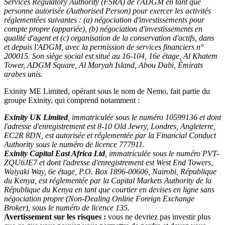
Services Regulatory Authority (FSRA) de l'ADGM en tant que
personne autorisée (Authorised Person) pour exercer les activités
réglementées suivantes : (a) négociation d'investissements pour
compte propre (appariée), (b) négociation d'investissements en
qualité d'agent et (c) organisation de la conservation d'actifs, dans
et depuis l'ADGM, avec la permission de services financiers n°
200015. Son siège social est situé au 16-104, 16e étage, Al Khatem
Tower, ADGM Square, Al Maryah Island, Abou Dabi, Émirats
arabes unis.
Exinity ME Limited, opérant sous le nom de Nemo, fait partie du
groupe Exinity, qui comprend notamment :
Exinity UK Limited
, immatriculée sous le numéro 10599136 et dont
l'adresse d'enregistrement est 8-10 Old Jewry, Londres, Angleterre,
EC2R 8DN, est autorisée et réglementée par la Financial Conduct
Authority sous le numéro de licence 777911.
Exinity Capital East Africa Ltd
, immatriculée sous le numéro PVT-
ZQU6JE7 et dont l'adresse d'enregistrement est West End Towers,
Waiyaki Way, 6e étage, P.O. Box 1896-00606, Nairobi, République
du Kenya, est réglementée par la Capital Markets Authority de la
République du Kenya en tant que courtier en devises en ligne sans
négociation propre (Non-Dealing Online Foreign Exchange
Broker), sous le numéro de licence 135.
Avertissement sur les risques :
vous ne devriez pas investir plus