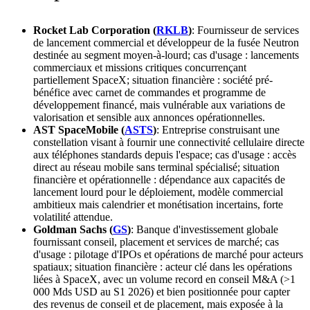
Rocket Lab Corporation (
RKLB
)
: Fournisseur de services
de lancement commercial et développeur de la fusée Neutron
destinée au segment moyen-à-lourd; cas d'usage : lancements
commerciaux et missions critiques concurrençant
partiellement SpaceX; situation financière : société pré-
bénéfice avec carnet de commandes et programme de
développement financé, mais vulnérable aux variations de
valorisation et sensible aux annonces opérationnelles.
AST SpaceMobile (
ASTS
)
: Entreprise construisant une
constellation visant à fournir une connectivité cellulaire directe
aux téléphones standards depuis l'espace; cas d'usage : accès
direct au réseau mobile sans terminal spécialisé; situation
financière et opérationnelle : dépendance aux capacités de
lancement lourd pour le déploiement, modèle commercial
ambitieux mais calendrier et monétisation incertains, forte
volatilité attendue.
Goldman Sachs (
GS
)
: Banque d'investissement globale
fournissant conseil, placement et services de marché; cas
d'usage : pilotage d'IPOs et opérations de marché pour acteurs
spatiaux; situation financière : acteur clé dans les opérations
liées à SpaceX, avec un volume record en conseil M&A (>1
000 Mds USD au S1 2026) et bien positionnée pour capter
des revenus de conseil et de placement, mais exposée à la