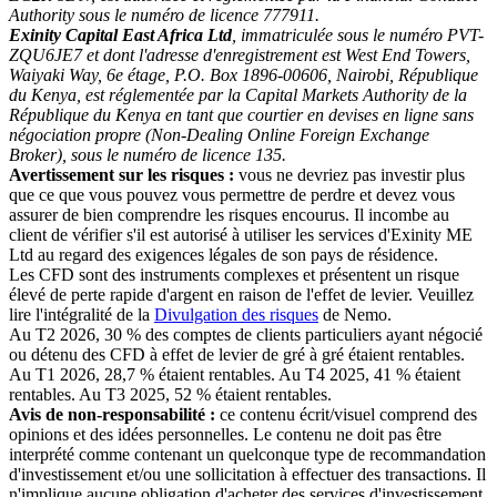
Authority sous le numéro de licence 777911.
Exinity Capital East Africa Ltd
, immatriculée sous le numéro PVT-
ZQU6JE7 et dont l'adresse d'enregistrement est West End Towers,
Waiyaki Way, 6e étage, P.O. Box 1896-00606, Nairobi, République
du Kenya, est réglementée par la Capital Markets Authority de la
République du Kenya en tant que courtier en devises en ligne sans
négociation propre (Non-Dealing Online Foreign Exchange
Broker), sous le numéro de licence 135.
Avertissement sur les risques :
vous ne devriez pas investir plus
que ce que vous pouvez vous permettre de perdre et devez vous
assurer de bien comprendre les risques encourus. Il incombe au
client de vérifier s'il est autorisé à utiliser les services d'Exinity ME
Ltd au regard des exigences légales de son pays de résidence.
Les CFD sont des instruments complexes et présentent un risque
élevé de perte rapide d'argent en raison de l'effet de levier. Veuillez
lire l'intégralité de la
Divulgation des risques
de Nemo.
Au T2 2026, 30 % des comptes de clients particuliers ayant négocié
ou détenu des CFD à effet de levier de gré à gré étaient rentables.
Au T1 2026, 28,7 % étaient rentables. Au T4 2025, 41 % étaient
rentables. Au T3 2025, 52 % étaient rentables.
Avis de non-responsabilité :
ce contenu écrit/visuel comprend des
opinions et des idées personnelles. Le contenu ne doit pas être
interprété comme contenant un quelconque type de recommandation
d'investissement et/ou une sollicitation à effectuer des transactions. Il
n'implique aucune obligation d'acheter des services d'investissement