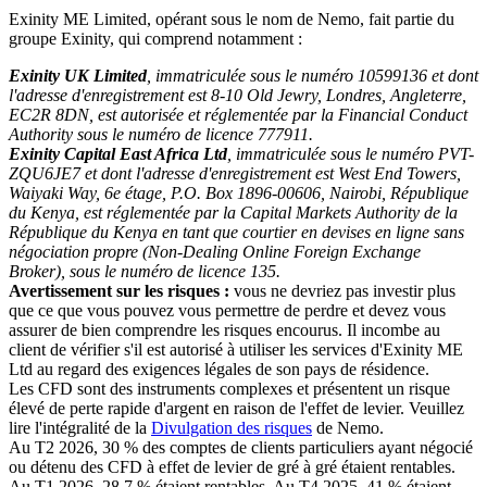
Exinity ME Limited, opérant sous le nom de Nemo, fait partie du
groupe Exinity, qui comprend notamment :
Exinity UK Limited
, immatriculée sous le numéro 10599136 et dont
l'adresse d'enregistrement est 8-10 Old Jewry, Londres, Angleterre,
EC2R 8DN, est autorisée et réglementée par la Financial Conduct
Authority sous le numéro de licence 777911.
Exinity Capital East Africa Ltd
, immatriculée sous le numéro PVT-
ZQU6JE7 et dont l'adresse d'enregistrement est West End Towers,
Waiyaki Way, 6e étage, P.O. Box 1896-00606, Nairobi, République
du Kenya, est réglementée par la Capital Markets Authority de la
République du Kenya en tant que courtier en devises en ligne sans
négociation propre (Non-Dealing Online Foreign Exchange
Broker), sous le numéro de licence 135.
Avertissement sur les risques :
vous ne devriez pas investir plus
que ce que vous pouvez vous permettre de perdre et devez vous
assurer de bien comprendre les risques encourus. Il incombe au
client de vérifier s'il est autorisé à utiliser les services d'Exinity ME
Ltd au regard des exigences légales de son pays de résidence.
Les CFD sont des instruments complexes et présentent un risque
élevé de perte rapide d'argent en raison de l'effet de levier. Veuillez
lire l'intégralité de la
Divulgation des risques
de Nemo.
Au T2 2026, 30 % des comptes de clients particuliers ayant négocié
ou détenu des CFD à effet de levier de gré à gré étaient rentables.
Au T1 2026, 28,7 % étaient rentables. Au T4 2025, 41 % étaient