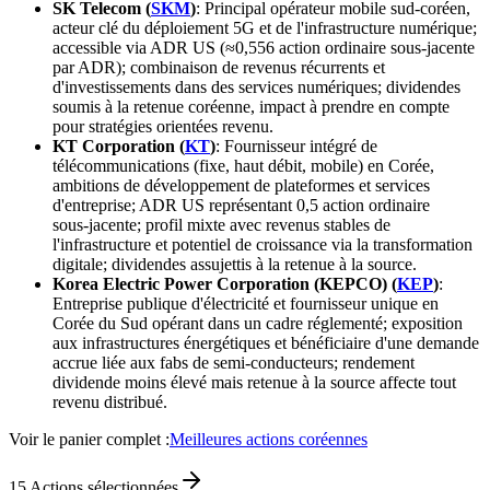
SK Telecom (
SKM
)
: Principal opérateur mobile sud‑coréen,
acteur clé du déploiement 5G et de l'infrastructure numérique;
accessible via ADR US (≈0,556 action ordinaire sous‑jacente
par ADR); combinaison de revenus récurrents et
d'investissements dans des services numériques; dividendes
soumis à la retenue coréenne, impact à prendre en compte
pour stratégies orientées revenu.
KT Corporation (
KT
)
: Fournisseur intégré de
télécommunications (fixe, haut débit, mobile) en Corée,
ambitions de développement de plateformes et services
d'entreprise; ADR US représentant 0,5 action ordinaire
sous‑jacente; profil mixte avec revenus stables de
l'infrastructure et potentiel de croissance via la transformation
digitale; dividendes assujettis à la retenue à la source.
Korea Electric Power Corporation (KEPCO) (
KEP
)
:
Entreprise publique d'électricité et fournisseur unique en
Corée du Sud opérant dans un cadre réglementé; exposition
aux infrastructures énergétiques et bénéficiaire d'une demande
accrue liée aux fabs de semi‑conducteurs; rendement
dividende moins élevé mais retenue à la source affecte tout
revenu distribué.
Voir le panier complet :
Meilleures actions coréennes
15
Actions sélectionnées