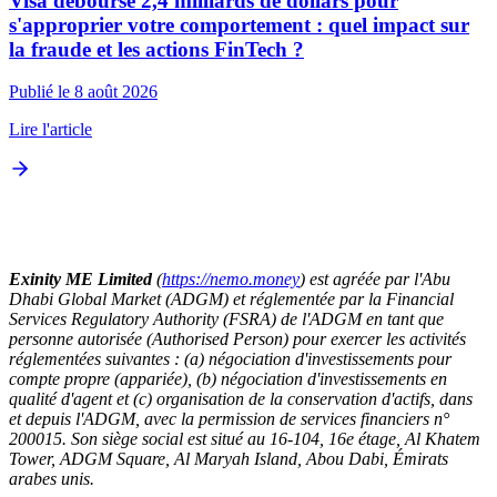
Visa débourse 2,4 milliards de dollars pour
s'approprier votre comportement : quel impact sur
la fraude et les actions FinTech ?
Publié le 8 août 2026
Lire l'article
Exinity ME Limited
(
https://nemo.money
) est agréée par l'Abu
Dhabi Global Market (ADGM) et réglementée par la Financial
Services Regulatory Authority (FSRA) de l'ADGM en tant que
personne autorisée (Authorised Person) pour exercer les activités
réglementées suivantes : (a) négociation d'investissements pour
compte propre (appariée), (b) négociation d'investissements en
qualité d'agent et (c) organisation de la conservation d'actifs, dans
et depuis l'ADGM, avec la permission de services financiers n°
200015. Son siège social est situé au 16-104, 16e étage, Al Khatem
Tower, ADGM Square, Al Maryah Island, Abou Dabi, Émirats
arabes unis.