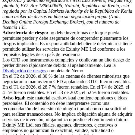
ZQU6JE7 y domicilio registrado en West End Towers, Waiyaki Way,
planta 6, P.O. Box 1896-00606, Nairobi, República de Kenia, está
regulada por la Capital Markets Authority de la República de Kenia
como bróker de divisas en línea sin negociación propia (Non-
Dealing Online Foreign Exchange Broker), con el número de
licencia 135.
Advertencia de riesgo:
no debe invertir más de lo que pueda
permitirse perder y debe asegurarse de comprender plenamente los
riesgos implicados. Es responsabilidad del cliente determinar si tiene
permitido utilizar los servicios de Exinity ME Ltd conforme a los
requisitos legales de su país de residencia.
Los CFD son instrumentos complejos y conllevan un alto riesgo de
perder dinero rápidamente debido al apalancamiento. Lea la
Divulgación de riesgos
completa de Nemo.
En el T2 de 2026, el 30 % de las cuentas de clientes minoristas que
negociaron o mantuvieron CFD apalancados OTC fueron rentables.
En el T1 de 2026, el 28,7 % fueron rentables. En el T4 de 2025, el
41 % fueron rentables. En el T3 de 2025, el 52 % fueron rentables.
Aviso legal:
este material escrito/visual contiene opiniones e ideas
personales. El contenido no debe interpretarse como una
recomendación de inversión de ningún tipo ni como una solicitud
para realizar transacciones. No implica obligación alguna de adquirir
servicios de inversión, ni garantiza o predice el rendimiento futuro.
Exinity ME Ltd, sus filiales, agentes, directores, ejecutivos o
empleados no garantizan la exactitud, validez, actualidad o