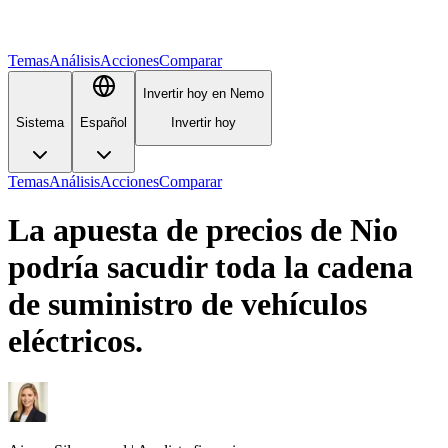
Temas
Análisis
Acciones
Comparar
Invertir hoy en Nemo
Sistema
Español
Invertir hoy
Temas
Análisis
Acciones
Comparar
La apuesta de precios de Nio
podría sacudir toda la cadena
de suministro de vehículos
eléctricos.