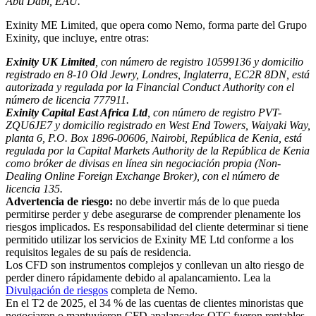
Abu Dabi, EAU.
Exinity ME Limited, que opera como Nemo, forma parte del Grupo
Exinity, que incluye, entre otras:
Exinity UK Limited
, con número de registro 10599136 y domicilio
registrado en 8-10 Old Jewry, Londres, Inglaterra, EC2R 8DN, está
autorizada y regulada por la Financial Conduct Authority con el
número de licencia 777911.
Exinity Capital East Africa Ltd
, con número de registro PVT-
ZQU6JE7 y domicilio registrado en West End Towers, Waiyaki Way,
planta 6, P.O. Box 1896-00606, Nairobi, República de Kenia, está
regulada por la Capital Markets Authority de la República de Kenia
como bróker de divisas en línea sin negociación propia (Non-
Dealing Online Foreign Exchange Broker), con el número de
licencia 135.
Advertencia de riesgo:
no debe invertir más de lo que pueda
permitirse perder y debe asegurarse de comprender plenamente los
riesgos implicados. Es responsabilidad del cliente determinar si tiene
permitido utilizar los servicios de Exinity ME Ltd conforme a los
requisitos legales de su país de residencia.
Los CFD son instrumentos complejos y conllevan un alto riesgo de
perder dinero rápidamente debido al apalancamiento. Lea la
Divulgación de riesgos
completa de Nemo.
En el T2 de 2025, el 34 % de las cuentas de clientes minoristas que
negociaron o mantuvieron CFD apalancados OTC fueron rentables.