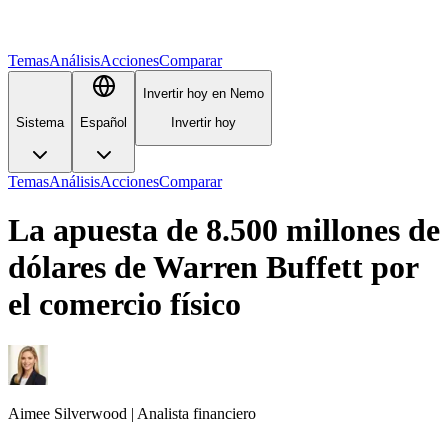
Temas
Análisis
Acciones
Comparar
Invertir hoy en Nemo
Sistema
Español
Invertir hoy
Temas
Análisis
Acciones
Comparar
La apuesta de 8.500 millones de
dólares de Warren Buffett por
el comercio físico
Aimee
Silverwood
|
Analista financiero