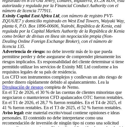
registrado en 8-10 Old Jewry, Londres, Inglaterra, EC2R 8DN, está
autorizada y regulada por la Financial Conduct Authority con el
número de licencia 777911.
Exinity Capital East Africa Ltd
, con número de registro PVT-
ZQU6JE7 y domicilio registrado en West End Towers, Waiyaki Way,
planta 6, P.O. Box 1896-00606, Nairobi, República de Kenia, está
regulada por la Capital Markets Authority de la República de Kenia
como bróker de divisas en línea sin negociación propia (Non-
Dealing Online Foreign Exchange Broker), con el número de
licencia 135.
Advertencia de riesgo:
no debe invertir más de lo que pueda
permitirse perder y debe asegurarse de comprender plenamente los
riesgos implicados. Es responsabilidad del cliente determinar si tiene
permitido utilizar los servicios de Exinity ME Ltd conforme a los
requisitos legales de su país de residencia.
Los CFD son instrumentos complejos y conllevan un alto riesgo de
perder dinero rápidamente debido al apalancamiento. Lea la
Divulgación de riesgos
completa de Nemo.
En el T2 de 2026, el 30 % de las cuentas de clientes minoristas que
negociaron o mantuvieron CFD apalancados OTC fueron rentables.
En el T1 de 2026, el 28,7 % fueron rentables. En el T4 de 2025, el
41 % fueron rentables. En el T3 de 2025, el 52 % fueron rentables.
Aviso legal:
este material escrito/visual contiene opiniones e ideas
personales. El contenido no debe interpretarse como una
recomendación de inversión de ningún tipo ni como una solicitud