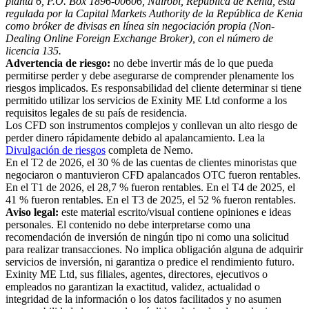
planta 6, P.O. Box 1896-00606, Nairobi, República de Kenia, está
regulada por la Capital Markets Authority de la República de Kenia
como bróker de divisas en línea sin negociación propia (Non-
Dealing Online Foreign Exchange Broker), con el número de
licencia 135.
Advertencia de riesgo:
no debe invertir más de lo que pueda
permitirse perder y debe asegurarse de comprender plenamente los
riesgos implicados. Es responsabilidad del cliente determinar si tiene
permitido utilizar los servicios de Exinity ME Ltd conforme a los
requisitos legales de su país de residencia.
Los CFD son instrumentos complejos y conllevan un alto riesgo de
perder dinero rápidamente debido al apalancamiento. Lea la
Divulgación de riesgos
completa de Nemo.
En el T2 de 2026, el 30 % de las cuentas de clientes minoristas que
negociaron o mantuvieron CFD apalancados OTC fueron rentables.
En el T1 de 2026, el 28,7 % fueron rentables. En el T4 de 2025, el
41 % fueron rentables. En el T3 de 2025, el 52 % fueron rentables.
Aviso legal:
este material escrito/visual contiene opiniones e ideas
personales. El contenido no debe interpretarse como una
recomendación de inversión de ningún tipo ni como una solicitud
para realizar transacciones. No implica obligación alguna de adquirir
servicios de inversión, ni garantiza o predice el rendimiento futuro.
Exinity ME Ltd, sus filiales, agentes, directores, ejecutivos o
empleados no garantizan la exactitud, validez, actualidad o
integridad de la información o los datos facilitados y no asumen