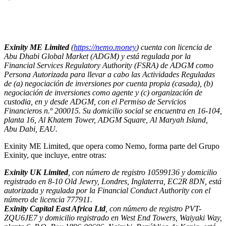
Exinity ME Limited
(
https://nemo.money
) cuenta con licencia de
Abu Dhabi Global Market (ADGM) y está regulada por la
Financial Services Regulatory Authority (FSRA) de ADGM como
Persona Autorizada para llevar a cabo las Actividades Reguladas
de (a) negociación de inversiones por cuenta propia (casada), (b)
negociación de inversiones como agente y (c) organización de
custodia, en y desde ADGM, con el Permiso de Servicios
Financieros n.º 200015. Su domicilio social se encuentra en 16-104,
planta 16, Al Khatem Tower, ADGM Square, Al Maryah Island,
Abu Dabi, EAU.
Exinity ME Limited, que opera como Nemo, forma parte del Grupo
Exinity, que incluye, entre otras:
Exinity UK Limited
, con número de registro 10599136 y domicilio
registrado en 8-10 Old Jewry, Londres, Inglaterra, EC2R 8DN, está
autorizada y regulada por la Financial Conduct Authority con el
número de licencia 777911.
Exinity Capital East Africa Ltd
, con número de registro PVT-
ZQU6JE7 y domicilio registrado en West End Towers, Waiyaki Way,