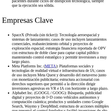
pacientes durante ciclos de disrupción tecnológica, siempre
que la ejecución sea sólida.
Empresas Clave
SpaceX (Privada (sin ticker)): Tecnología aeroespacial y
sistemas de lanzamiento; casos de uso incluyen lanzamientos
comerciales, reabastecimiento orbital y proyectos de
exploración espacial; estrategia financiera reportada de OPV
con estructura de doble clase para captar capital público
manteniendo control estratégico y permitir inversiones a muy
largo plazo.
Meta Platforms Inc. (
META
): Plataformas sociales y
tecnologías de realidad virtual e infraestructura de IA; casos
de uso incluyen Meta Quest y desarrollo del metaverso junto
con monetización publicitaria; estructura accionarial con
derechos superiores que permitió a la dirección dirigir
inversiones agresivas en VR e IA con horizonte a largo plazo.
Alphabet Inc. (GOOGL / GOOG): Búsqueda, publicidad
digital y proyectos de I+D como vehículos autónomos y
computación cuántica; productos y unidades como Google
Search, Waymo y DeepMind; estructura de acciones múltiples
que preservó el control fundador y facilitó inversiones de alto