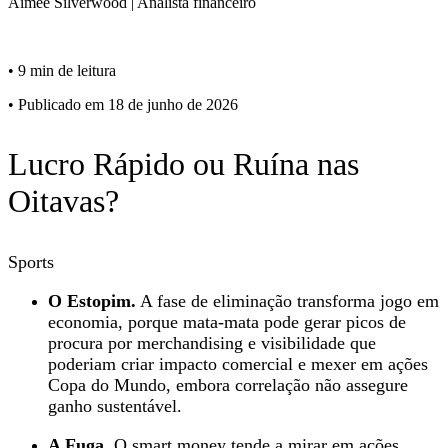
Aimee
Silverwood
|
Analista financeiro
•
9 min de leitura
•
Publicado em 18 de junho de 2026
Lucro Rápido ou Ruína nas
Oitavas?
Sports
O Estopim.
A fase de eliminação transforma jogo em
economia, porque mata-mata pode gerar picos de
procura por merchandising e visibilidade que
poderiam criar impacto comercial e mexer em ações
Copa do Mundo, embora correlação não assegure
ganho sustentável.
A Fuga.
O smart money tende a mirar em ações