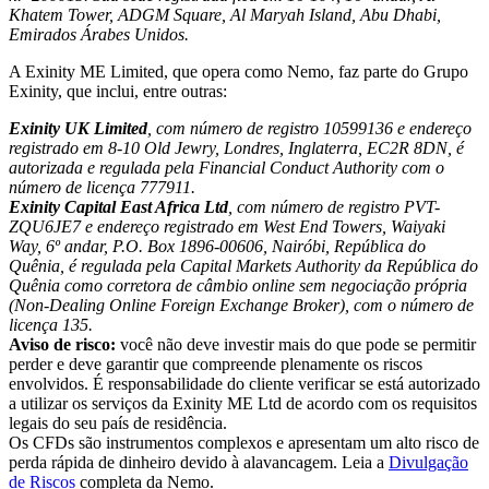
Khatem Tower, ADGM Square, Al Maryah Island, Abu Dhabi,
Emirados Árabes Unidos.
A Exinity ME Limited, que opera como Nemo, faz parte do Grupo
Exinity, que inclui, entre outras:
Exinity UK Limited
, com número de registro 10599136 e endereço
registrado em 8-10 Old Jewry, Londres, Inglaterra, EC2R 8DN, é
autorizada e regulada pela Financial Conduct Authority com o
número de licença 777911.
Exinity Capital East Africa Ltd
, com número de registro PVT-
ZQU6JE7 e endereço registrado em West End Towers, Waiyaki
Way, 6º andar, P.O. Box 1896-00606, Nairóbi, República do
Quênia, é regulada pela Capital Markets Authority da República do
Quênia como corretora de câmbio online sem negociação própria
(Non-Dealing Online Foreign Exchange Broker), com o número de
licença 135.
Aviso de risco:
você não deve investir mais do que pode se permitir
perder e deve garantir que compreende plenamente os riscos
envolvidos. É responsabilidade do cliente verificar se está autorizado
a utilizar os serviços da Exinity ME Ltd de acordo com os requisitos
legais do seu país de residência.
Os CFDs são instrumentos complexos e apresentam um alto risco de
perda rápida de dinheiro devido à alavancagem. Leia a
Divulgação
de Riscos
completa da Nemo.