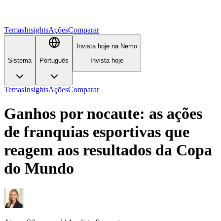
Temas
Insights
Ações
Comparar
Invista hoje na Nemo
Sistema
Português
Invista hoje
Temas
Insights
Ações
Comparar
Ganhos por nocaute: as ações
de franquias esportivas que
reagem aos resultados da Copa
do Mundo