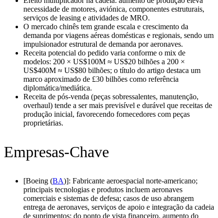
Efeito multiplicador na cadeia: aumento de produção eleva
necessidade de motores, aviónica, componentes estruturais,
serviços de leasing e atividades de MRO.
O mercado chinês tem grande escala e crescimento da
demanda por viagens aéreas domésticas e regionais, sendo um
impulsionador estrutural de demanda por aeronaves.
Receita potencial do pedido varia conforme o mix de
modelos: 200 × US$100M ≈ US$20 bilhões a 200 ×
US$400M ≈ US$80 bilhões; o título do artigo destaca um
marco aproximado de £30 bilhões como referência
diplomática/mediática.
Receita de pós-venda (peças sobressalentes, manutenção,
overhaul) tende a ser mais previsível e durável que receitas de
produção inicial, favorecendo fornecedores com peças
proprietárias.
Empresas-Chave
[Boeing (
BA
)]: Fabricante aeroespacial norte-americano;
principais tecnologias e produtos incluem aeronaves
comerciais e sistemas de defesa; casos de uso abrangem
entrega de aeronaves, serviços de apoio e integração da cadeia
de suprimentos; do ponto de vista financeiro, aumento do