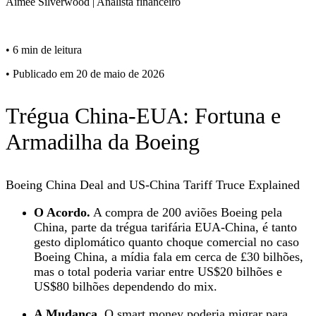
Aimee
Silverwood
|
Analista financeiro
•
6 min de leitura
•
Publicado em 20 de maio de 2026
Trégua China-EUA: Fortuna e
Armadilha da Boeing
Boeing China Deal and US-China Tariff Truce Explained
O Acordo.
A compra de 200 aviões Boeing pela
China, parte da trégua tarifária EUA-China, é tanto
gesto diplomático quanto choque comercial no caso
Boeing China, a mídia fala em cerca de £30 bilhões,
mas o total poderia variar entre US$20 bilhões e
US$80 bilhões dependendo do mix.
A Mudança.
O smart money poderia migrar para