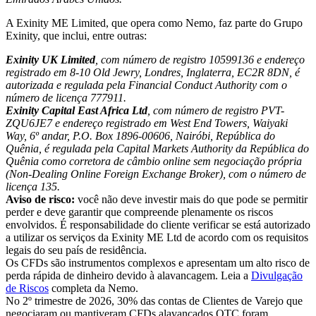
A Exinity ME Limited, que opera como Nemo, faz parte do Grupo
Exinity, que inclui, entre outras:
Exinity UK Limited
, com número de registro 10599136 e endereço
registrado em 8-10 Old Jewry, Londres, Inglaterra, EC2R 8DN, é
autorizada e regulada pela Financial Conduct Authority com o
número de licença 777911.
Exinity Capital East Africa Ltd
, com número de registro PVT-
ZQU6JE7 e endereço registrado em West End Towers, Waiyaki
Way, 6º andar, P.O. Box 1896-00606, Nairóbi, República do
Quênia, é regulada pela Capital Markets Authority da República do
Quênia como corretora de câmbio online sem negociação própria
(Non-Dealing Online Foreign Exchange Broker), com o número de
licença 135.
Aviso de risco:
você não deve investir mais do que pode se permitir
perder e deve garantir que compreende plenamente os riscos
envolvidos. É responsabilidade do cliente verificar se está autorizado
a utilizar os serviços da Exinity ME Ltd de acordo com os requisitos
legais do seu país de residência.
Os CFDs são instrumentos complexos e apresentam um alto risco de
perda rápida de dinheiro devido à alavancagem. Leia a
Divulgação
de Riscos
completa da Nemo.
No 2º trimestre de 2026, 30% das contas de Clientes de Varejo que
negociaram ou mantiveram CFDs alavancados OTC foram