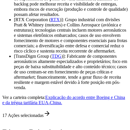
backlog pode melhorar receita e visibilidade de entregas,
embora riscos de execução (produção e controle de qualidade)
possam afetar resultados.
[RTX Corporation (
RTX
)]: Grupo industrial com divisões
Pratt & Whitney (motores) e Collins Aerospace (aviónica e
estruturas); tecnologias centrais incluem motores aeronáuticos
e sistemas eletrônicos embarcados; casos de uso envolvem
fornecimento de motores e componentes essenciais para frotas
comerciais; a diversificação entre defesa e comercial reduz o
risco cíclico e sustenta receita recorrente de aftermarket.
[TransDigm Group (
TDG
)]: Fabricante de componentes
aeronáuticos altamente especializados e proprietários; foco em
peças de baixa substituibilidade e alto conteúdo técnico; casos
de uso centram-se em fornecimento de peças críticas e
aftermarket; financeiramente, tende a gerar fluxo de receita
resiliente e margem estável devido à forte posição em pós-
venda.
Ver a carteira completa:
Explicação do acordo entre Boeing e China
e da trégua tarifária EUA-China.
17
Ações selecionadas