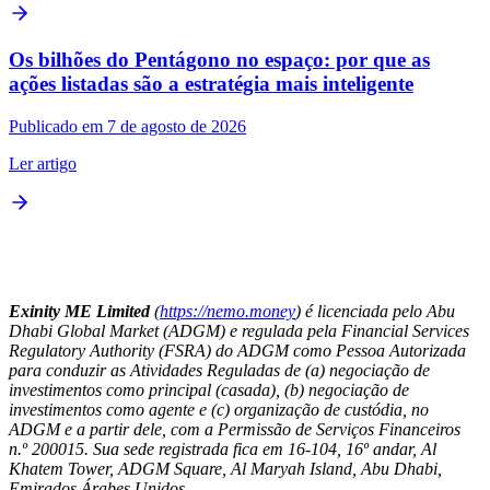
Os bilhões do Pentágono no espaço: por que as
ações listadas são a estratégia mais inteligente
Publicado em 7 de agosto de 2026
Ler artigo
Exinity ME Limited
(
https://nemo.money
) é licenciada pelo Abu
Dhabi Global Market (ADGM) e regulada pela Financial Services
Regulatory Authority (FSRA) do ADGM como Pessoa Autorizada
para conduzir as Atividades Reguladas de (a) negociação de
investimentos como principal (casada), (b) negociação de
investimentos como agente e (c) organização de custódia, no
ADGM e a partir dele, com a Permissão de Serviços Financeiros
n.º 200015. Sua sede registrada fica em 16-104, 16º andar, Al
Khatem Tower, ADGM Square, Al Maryah Island, Abu Dhabi,
Emirados Árabes Unidos.