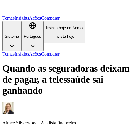
Temas
Insights
Ações
Comparar
Invista hoje na Nemo
Sistema
Português
Invista hoje
Temas
Insights
Ações
Comparar
Quando as seguradoras deixam
de pagar, a telessaúde sai
ganhando
Aimee
Silverwood
|
Analista financeiro