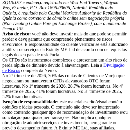
ZQU6JE7 e endereço registrado em West End Towers, Waiyaki
Way, 6º andar, P.O. Box 1896-00606, Nairóbi, República do
Quênia, é regulada pela Capital Markets Authority da República do
Quênia como corretora de câmbio online sem negociação própria
(Non-Dealing Online Foreign Exchange Broker), com o número de
licença 135.
Aviso de risco:
você não deve investir mais do que pode se permitir
perder e deve garantir que compreende plenamente os riscos
envolvidos. É responsabilidade do cliente verificar se está autorizado
a utilizar os serviços da Exinity ME Ltd de acordo com os requisitos
legais do seu país de residência.
Os CFDs são instrumentos complexos e apresentam um alto risco de
perda rápida de dinheiro devido à alavancagem. Leia a
Divulgação
de Riscos
completa da Nemo.
No 2º trimestre de 2026, 30% das contas de Clientes de Varejo que
negociaram ou mantiveram CFDs alavancados OTC foram
lucrativas. No 1º trimestre de 2026, 28,7% foram lucrativas. No 4º
trimestre de 2025, 41% foram lucrativas. No 3º trimestre de 2025,
52% foram lucrativas.
Isenção de responsabilidade:
este material escrito/visual contém
opiniões e ideias pessoais. O conteúdo não deve ser interpretado
como contendo qualquer tipo de recomendação de investimento e/ou
solicitação para quaisquer transações. Não implica qualquer
obrigação de adquirir serviços de investimento, nem garante ou
prevê o desempenho futuro. A Exinity ME Ltd, suas afiliadas,