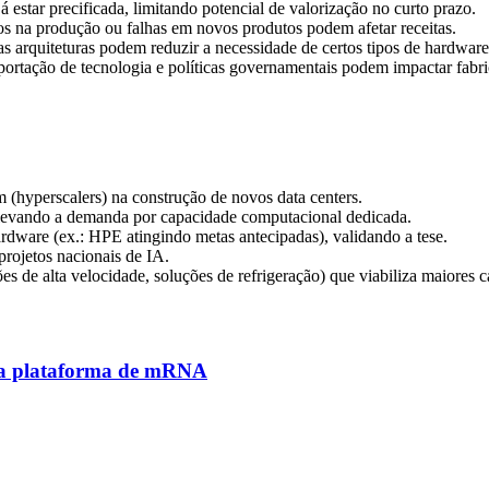
 estar precificada, limitando potencial de valorização no curto prazo.
os na produção ou falhas em novos produtos podem afetar receitas.
s arquiteturas podem reduzir a necessidade de certos tipos de hardware
 exportação de tecnologia e políticas governamentais podem impactar fabr
 (hyperscalers) na construção de novos data centers.
elevando a demanda por capacidade computacional dedicada.
ardware (ex.: HPE atingindo metas antecipadas), validando a tese.
rojetos nacionais de IA.
de alta velocidade, soluções de refrigeração) que viabiliza maiores ca
da plataforma de mRNA