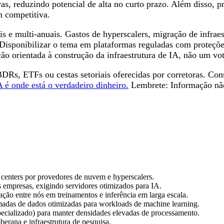
vas, reduzindo potencial de alta no curto prazo. Além disso,
m competitiva.
 e multi-anuais. Gastos de hyperscalers, migração de infraes
. Disponibilizar o tema em plataformas reguladas com prote
ção orientada à construção da infraestrutura de IA, não um v
s, ETFs ou cestas setoriais oferecidas por corretoras. Consul
IA é onde está o verdadeiro dinheiro.
Lembrete: Informação não
centers por provedores de nuvem e hyperscalers.
 empresas, exigindo servidores otimizados para IA.
ção entre nós em treinamentos e inferência em larga escala.
adas de dados otimizadas para workloads de machine learning.
pecializado) para manter densidades elevadas de processamento.
rana e infraestrutura de pesquisa.