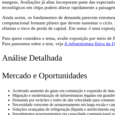
margens. Avaliações já altas incorporam parte das expectati
tecnológicas em chips podem alterar rapidamente a paisage
Ainda assim, os fundamentos de demanda parecem estruturais
computacional formam pilares que devem sustentar o ciclo
elimina o risco de perda de capital. Em suma: é uma exposi
Para quem considera o tema, avalie exposição por meio de BDR
Para panorama sobre a tese, veja
A infraestrutura física da 
Análise Detalhada
Mercado e Oportunidades
Acelerado aumento do gasto em construção e expansão de data 
Migração e modernização de infraestruturas legadas em grandes
Demanda por switches e redes de alta velocidade para comunica
Necessidade crescente de armazenamento em larga escala e cam
Soluções avançadas de refrigeração (líquida e arrefecimento es
Investimentos governamentais em capacidade computacional sobe