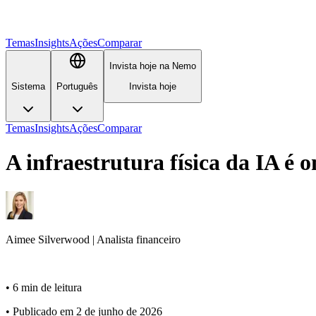
Temas
Insights
Ações
Comparar
Invista hoje na Nemo
Sistema
Português
Invista hoje
Temas
Insights
Ações
Comparar
A infraestrutura física da IA é 
Aimee
Silverwood
|
Analista financeiro
•
6 min de leitura
•
Publicado em 2 de junho de 2026