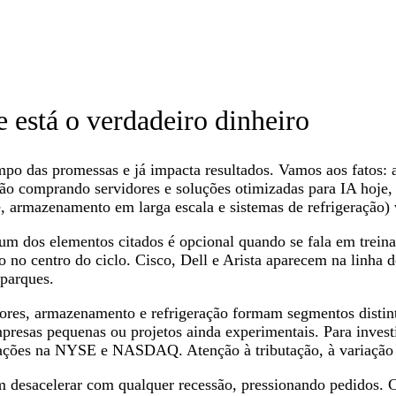
e está o verdadeiro dinheiro
ampo das promessas e já impacta resultados. Vamos aos fatos:
tão comprando servidores e soluções otimizadas para IA hoje, 
de, armazenamento em larga escala e sistemas de refrigeração) 
 dos elementos citados é opcional quando se fala em treina
tão no centro do ciclo. Cisco, Dell e Arista aparecem na linh
parques.
idores, armazenamento e refrigeração formam segmentos distin
presas pequenas ou projetos ainda experimentais. Para invest
ações na NYSE e NASDAQ. Atenção à tributação, à variação c
em desacelerar com qualquer recessão, pressionando pedidos. 