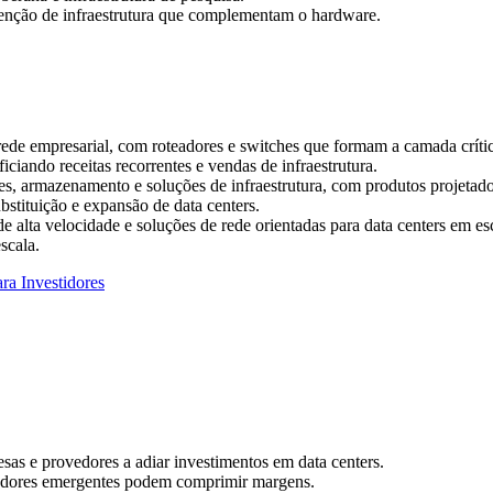
enção de infraestrutura que complementam o hardware.
rede empresarial, com roteadores e switches que formam a camada crític
ciando receitas recorrentes e vendas de infraestrutura.
res, armazenamento e soluções de infraestrutura, com produtos projetad
bstituição e expansão de data centers.
de alta velocidade e soluções de rede orientadas para data centers em e
scala.
ra Investidores
as e provedores a adiar investimentos em data centers.
ecedores emergentes podem comprimir margens.