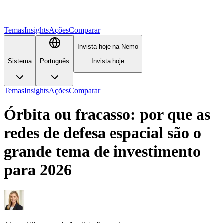
Temas
Insights
Ações
Comparar
Invista hoje na Nemo
Sistema
Português
Invista hoje
Temas
Insights
Ações
Comparar
Órbita ou fracasso: por que as
redes de defesa espacial são o
grande tema de investimento
para 2026