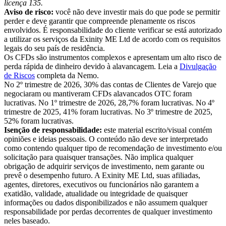
licença 135.
Aviso de risco:
você não deve investir mais do que pode se permitir
perder e deve garantir que compreende plenamente os riscos
envolvidos. É responsabilidade do cliente verificar se está autorizado
a utilizar os serviços da Exinity ME Ltd de acordo com os requisitos
legais do seu país de residência.
Os CFDs são instrumentos complexos e apresentam um alto risco de
perda rápida de dinheiro devido à alavancagem. Leia a
Divulgação
de Riscos
completa da Nemo.
No 2º trimestre de 2026, 30% das contas de Clientes de Varejo que
negociaram ou mantiveram CFDs alavancados OTC foram
lucrativas. No 1º trimestre de 2026, 28,7% foram lucrativas. No 4º
trimestre de 2025, 41% foram lucrativas. No 3º trimestre de 2025,
52% foram lucrativas.
Isenção de responsabilidade:
este material escrito/visual contém
opiniões e ideias pessoais. O conteúdo não deve ser interpretado
como contendo qualquer tipo de recomendação de investimento e/ou
solicitação para quaisquer transações. Não implica qualquer
obrigação de adquirir serviços de investimento, nem garante ou
prevê o desempenho futuro. A Exinity ME Ltd, suas afiliadas,
agentes, diretores, executivos ou funcionários não garantem a
exatidão, validade, atualidade ou integridade de quaisquer
informações ou dados disponibilizados e não assumem qualquer
responsabilidade por perdas decorrentes de qualquer investimento
neles baseado.