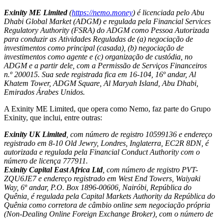
Exinity ME Limited
(
https://nemo.money
) é licenciada pelo Abu
Dhabi Global Market (ADGM) e regulada pela Financial Services
Regulatory Authority (FSRA) do ADGM como Pessoa Autorizada
para conduzir as Atividades Reguladas de (a) negociação de
investimentos como principal (casada), (b) negociação de
investimentos como agente e (c) organização de custódia, no
ADGM e a partir dele, com a Permissão de Serviços Financeiros
n.º 200015. Sua sede registrada fica em 16-104, 16º andar, Al
Khatem Tower, ADGM Square, Al Maryah Island, Abu Dhabi,
Emirados Árabes Unidos.
A Exinity ME Limited, que opera como Nemo, faz parte do Grupo
Exinity, que inclui, entre outras:
Exinity UK Limited
, com número de registro 10599136 e endereço
registrado em 8-10 Old Jewry, Londres, Inglaterra, EC2R 8DN, é
autorizada e regulada pela Financial Conduct Authority com o
número de licença 777911.
Exinity Capital East Africa Ltd
, com número de registro PVT-
ZQU6JE7 e endereço registrado em West End Towers, Waiyaki
Way, 6º andar, P.O. Box 1896-00606, Nairóbi, República do
Quênia, é regulada pela Capital Markets Authority da República do
Quênia como corretora de câmbio online sem negociação própria
(Non-Dealing Online Foreign Exchange Broker), com o número de