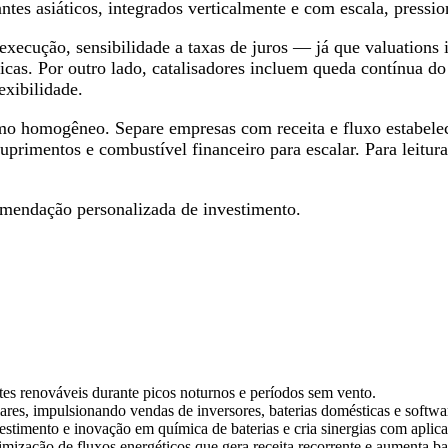
ntes asiáticos, integrados verticalmente e com escala, press
 execução, sensibilidade a taxas de juros — já que valuation
icas. Por outro lado, catalisadores incluem queda contínua do
exibilidade.
omo homogêneo. Separe empresas com receita e fluxo estabelec
 suprimentos e combustível financeiro para escalar. Para leit
ecomendação personalizada de investimento.
s renováveis durante picos noturnos e períodos sem vento.
res, impulsionando vendas de inversores, baterias domésticas e softwar
stimento e inovação em química de baterias e cria sinergias com aplicaç
ização de fluxos energéticos que gera receita recorrente e aumenta bar