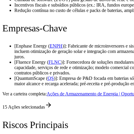
Incentivos fiscais e subsídios públicos (ex.: IRA, fundos euro
Redução contínua no custo de células e packs de baterias, am
Empresas-Chave
[Enphase Energy (
ENPH
)]: Fabricante de microinversores e s
incluem otimização de geração solar e integração com armazename
juros.
[Fluence Energy (
FLNC
)]: Fornecedora de soluções modulares 
capacidade, serviços de rede e otimização; modelo comercial com
contratos públicos e privados.
[QuantumScape (
QS
)]: Empresa de P&D focada em baterias sóli
maior alcance e recarga acelerada; pré‑receita e pré‑produção e
Ver a carteira completa:
Ações de Armazenamento de Energia | Oportu
15
Ações selecionadas
Riscos Principais