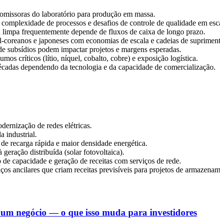
promissoras do laboratório para produção em massa.
 complexidade de processos e desafios de controle de qualidade em escal
ia limpa frequentemente depende de fluxos de caixa de longo prazo.
ul‑coreanos e japoneses com economias de escala e cadeias de supriment
 de subsídios podem impactar projetos e margens esperadas.
os críticos (lítio, níquel, cobalto, cobre) e exposição logística.
écadas dependendo da tecnologia e da capacidade de comercialização.
dernização de redes elétricas.
 industrial.
de recarga rápida e maior densidade energética.
eração distribuída (solar fotovoltaica).
 de capacidade e geração de receitas com serviços de rede.
ços ancilares que criam receitas previsíveis para projetos de armazena
é um negócio — o que isso muda para investidores