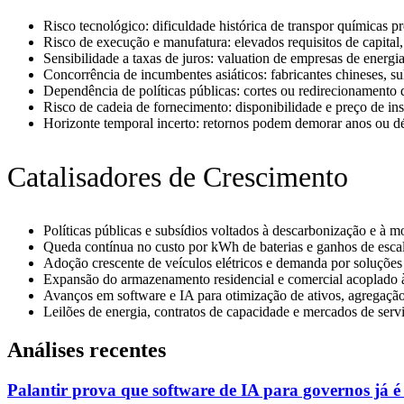
Risco tecnológico: dificuldade histórica de transpor químicas 
Risco de execução e manufatura: elevados requisitos de capital,
Sensibilidade a taxas de juros: valuation de empresas de energ
Concorrência de incumbentes asiáticos: fabricantes chineses, s
Dependência de políticas públicas: cortes ou redirecionamento
Risco de cadeia de fornecimento: disponibilidade e preço de insum
Horizonte temporal incerto: retornos podem demorar anos ou d
Catalisadores de Crescimento
Políticas públicas e subsídios voltados à descarbonização e à mo
Queda contínua no custo por kWh de baterias e ganhos de escala
Adoção crescente de veículos elétricos e demanda por soluções 
Expansão do armazenamento residencial e comercial acoplado à g
Avanços em software e IA para otimização de ativos, agregação
Leilões de energia, contratos de capacidade e mercados de servi
Análises recentes
Palantir prova que software de IA para governos já 