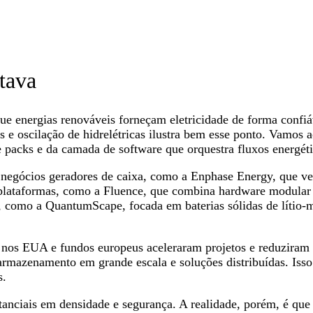
tava
e energias renováveis forneçam eletricidade de forma confiáv
s e oscilação de hidrelétricas ilustra bem esse ponto. Vamos a
 packs e da camada de software que orquestra fluxos energéti
negócios geradores de caixa, como a Enphase Energy, que ven
plataformas, como a Fluence, que combina hardware modular c
s, como a QuantumScape, focada em baterias sólidas de lítio‑
nos EUA e fundos europeus aceleraram projetos e reduziram pa
azenamento em grande escala e soluções distribuídas. Isso s
s.
tanciais em densidade e segurança. A realidade, porém, é que