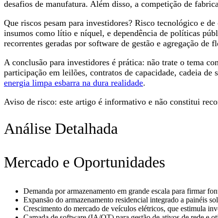
desafios de manufatura. Além disso, a competição de fabrica
Que riscos pesam para investidores? Risco tecnológico e de
insumos como lítio e níquel, e dependência de políticas públ
recorrentes geradas por software de gestão e agregação de fl
A conclusão para investidores é prática: não trate o tema c
participação em leilões, contratos de capacidade, cadeia de
energia limpa esbarra na dura realidade
.
Aviso de risco: este artigo é informativo e não constitui r
Análise Detalhada
Mercado e Oportunidades
Demanda por armazenamento em grande escala para firmar fonte
Expansão do armazenamento residencial integrado a painéis sola
Crescimento do mercado de veículos elétricos, que estimula inve
Camada de software (IA/OT) para gestão de ativos de rede e otim