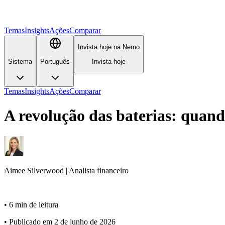
Temas
Insights
Ações
Comparar
Invista hoje na Nemo
Sistema
Português
Invista hoje
Temas
Insights
Ações
Comparar
A revolução das baterias: quand
Aimee
Silverwood
|
Analista financeiro
•
6 min de leitura
•
Publicado em 2 de junho de 2026