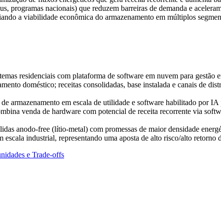
peus, programas nacionais) que reduzem barreiras de demanda e aceleram
pliando a viabilidade econômica do armazenamento em múltiplos segmen
istemas residenciais com plataforma de software em nuvem para gestão 
nto doméstico; receitas consolidadas, base instalada e canais de distri
de armazenamento em escala de utilidade e software habilitado por IA 
bina venda de hardware com potencial de receita recorrente via softwar
das anodo‑free (lítio‑metal) com promessas de maior densidade energéti
m escala industrial, representando uma aposta de alto risco/alto retorn
nidades e Trade-offs