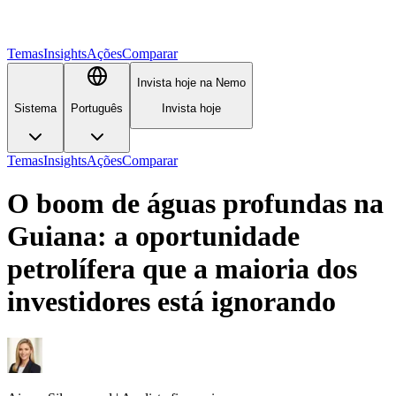
Temas
Insights
Ações
Comparar
Invista hoje na Nemo
Sistema
Português
Invista hoje
Temas
Insights
Ações
Comparar
O boom de águas profundas na
Guiana: a oportunidade
petrolífera que a maioria dos
investidores está ignorando