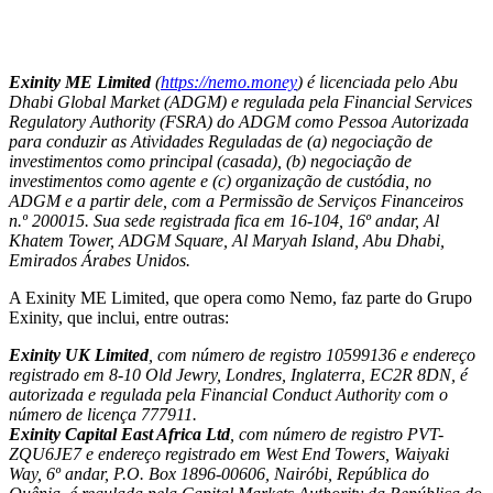
Exinity ME Limited
(
https://nemo.money
) é licenciada pelo Abu
Dhabi Global Market (ADGM) e regulada pela Financial Services
Regulatory Authority (FSRA) do ADGM como Pessoa Autorizada
para conduzir as Atividades Reguladas de (a) negociação de
investimentos como principal (casada), (b) negociação de
investimentos como agente e (c) organização de custódia, no
ADGM e a partir dele, com a Permissão de Serviços Financeiros
n.º 200015. Sua sede registrada fica em 16-104, 16º andar, Al
Khatem Tower, ADGM Square, Al Maryah Island, Abu Dhabi,
Emirados Árabes Unidos.
A Exinity ME Limited, que opera como Nemo, faz parte do Grupo
Exinity, que inclui, entre outras:
Exinity UK Limited
, com número de registro 10599136 e endereço
registrado em 8-10 Old Jewry, Londres, Inglaterra, EC2R 8DN, é
autorizada e regulada pela Financial Conduct Authority com o
número de licença 777911.
Exinity Capital East Africa Ltd
, com número de registro PVT-
ZQU6JE7 e endereço registrado em West End Towers, Waiyaki
Way, 6º andar, P.O. Box 1896-00606, Nairóbi, República do