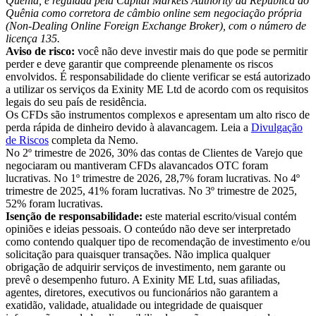
Quênia, é regulada pela Capital Markets Authority da República do
Quênia como corretora de câmbio online sem negociação própria
(Non-Dealing Online Foreign Exchange Broker), com o número de
licença 135.
Aviso de risco:
você não deve investir mais do que pode se permitir
perder e deve garantir que compreende plenamente os riscos
envolvidos. É responsabilidade do cliente verificar se está autorizado
a utilizar os serviços da Exinity ME Ltd de acordo com os requisitos
legais do seu país de residência.
Os CFDs são instrumentos complexos e apresentam um alto risco de
perda rápida de dinheiro devido à alavancagem. Leia a
Divulgação
de Riscos
completa da Nemo.
No 2º trimestre de 2026, 30% das contas de Clientes de Varejo que
negociaram ou mantiveram CFDs alavancados OTC foram
lucrativas. No 1º trimestre de 2026, 28,7% foram lucrativas. No 4º
trimestre de 2025, 41% foram lucrativas. No 3º trimestre de 2025,
52% foram lucrativas.
Isenção de responsabilidade:
este material escrito/visual contém
opiniões e ideias pessoais. O conteúdo não deve ser interpretado
como contendo qualquer tipo de recomendação de investimento e/ou
solicitação para quaisquer transações. Não implica qualquer
obrigação de adquirir serviços de investimento, nem garante ou
prevê o desempenho futuro. A Exinity ME Ltd, suas afiliadas,
agentes, diretores, executivos ou funcionários não garantem a
exatidão, validade, atualidade ou integridade de quaisquer