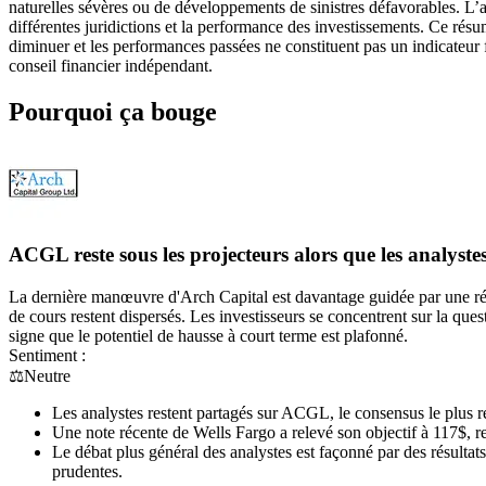
naturelles sévères ou de développements de sinistres défavorables. L’ac
différentes juridictions et la performance des investissements. Ce résu
diminuer et les performances passées ne constituent pas un indicateur fi
conseil financier indépendant.
Pourquoi ça bouge
ACGL reste sous les projecteurs alors que les analystes
La dernière manœuvre d'Arch Capital est davantage guidée par une réév
de cours restent dispersés. Les investisseurs se concentrent sur la ques
signe que le potentiel de hausse à court terme est plafonné.
Sentiment :
⚖️
Neutre
Les analystes restent partagés sur ACGL, le consensus le plus r
Une note récente de Wells Fargo a relevé son objectif à 117$, re
Le débat plus général des analystes est façonné par des résultats 
prudentes.