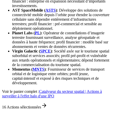
financier : entreprise en expansion nécessitant d’importants
investissements.
AST SpaceMobile (
ASTS
)
: Développe des solutions de
connectivité mobile depuis l’orbite pour étendre la couverture
cellulaire sans dépendre entièrement d’infrastructures
terrestres; profil financier : pré‑commercial et sensible au
déploiement opérationnel.
Planet Labs (
PL
)
: Opérateur de constellations d’imagerie
terrestre fournissant surveillance, analyse géospatiale et
données à haute fréquence; profil financier : modèle basé sur
abonnements et ventes de données récurrentes.
Virgin Galactic (
SPCE
)
: Société axée sur le tourisme spatial
suborbital et services associés; profil pré‑profit et vulnérable
aux retards opérationnels et réglementaires; dépend fortement
de la commercialisation du tourisme spatial.
Momentus (
MNTS
)
: Fournisseur de services de transport
orbital et de logistique entre orbites; profil jeune,
capital‑intensif et exposé à des risques techniques et de
développement.
Voir le panier complet :
Catalyseur du secteur spatial | Actions à
surveiller à l'effet halo d'une IPO
16
Actions sélectionnées