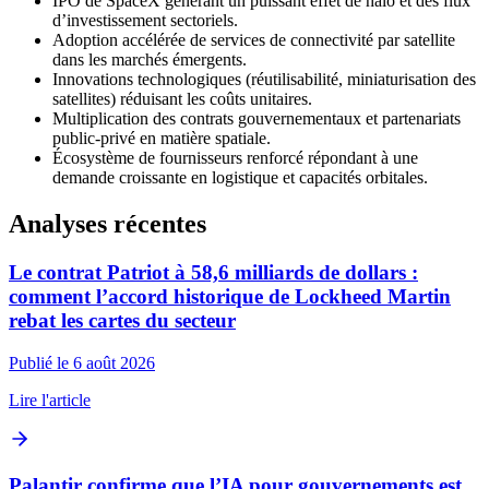
IPO de SpaceX générant un puissant effet de halo et des flux
d’investissement sectoriels.
Adoption accélérée de services de connectivité par satellite
dans les marchés émergents.
Innovations technologiques (réutilisabilité, miniaturisation des
satellites) réduisant les coûts unitaires.
Multiplication des contrats gouvernementaux et partenariats
public‑privé en matière spatiale.
Écosystème de fournisseurs renforcé répondant à une
demande croissante en logistique et capacités orbitales.
Analyses récentes
Le contrat Patriot à 58,6 milliards de dollars :
comment l’accord historique de Lockheed Martin
rebat les cartes du secteur
Publié le 6 août 2026
Lire l'article
Palantir confirme que l’IA pour gouvernements est