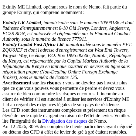
Exinity ME Limited, opérant sous le nom de Nemo, fait partie du
groupe Exinity, qui comprend notamment :
Exinity UK Limited
, immatriculée sous le numéro 10599136 et dont
l'adresse d'enregistrement est 8-10 Old Jewry, Londres, Angleterre,
EC2R 8DN, est autorisée et réglementée par la Financial Conduct
Authority sous le numéro de licence 777911.
Exinity Capital East Africa Ltd
, immatriculée sous le numéro PVT-
ZQU6JE7 et dont l'adresse d'enregistrement est West End Towers,
Waiyaki Way, 6e étage, P.O. Box 1896-00606, Nairobi, République
du Kenya, est réglementée par la Capital Markets Authority de la
République du Kenya en tant que courtier en devises en ligne sans
négociation propre (Non-Dealing Online Foreign Exchange
Broker), sous le numéro de licence 135.
Avertissement sur les risques :
vous ne devriez pas investir plus
que ce que vous pouvez vous permettre de perdre et devez vous
assurer de bien comprendre les risques encourus. Il incombe au
client de vérifier s'il est autorisé à utiliser les services d'Exinity ME
Ltd au regard des exigences légales de son pays de résidence.
Les CFD sont des instruments complexes et présentent un risque
élevé de perte rapide d'argent en raison de l'effet de levier. Veuillez
lire l'intégralité de la
Divulgation des risques
de Nemo.
Au T2 2026, 30 % des comptes de clients particuliers ayant négocié
ou détenu des CFD à effet de levier de gré à gré étaient rentables.