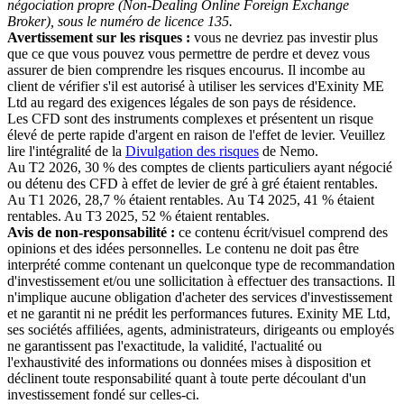
négociation propre (Non-Dealing Online Foreign Exchange
Broker), sous le numéro de licence 135.
Avertissement sur les risques :
vous ne devriez pas investir plus
que ce que vous pouvez vous permettre de perdre et devez vous
assurer de bien comprendre les risques encourus. Il incombe au
client de vérifier s'il est autorisé à utiliser les services d'Exinity ME
Ltd au regard des exigences légales de son pays de résidence.
Les CFD sont des instruments complexes et présentent un risque
élevé de perte rapide d'argent en raison de l'effet de levier. Veuillez
lire l'intégralité de la
Divulgation des risques
de Nemo.
Au T2 2026, 30 % des comptes de clients particuliers ayant négocié
ou détenu des CFD à effet de levier de gré à gré étaient rentables.
Au T1 2026, 28,7 % étaient rentables. Au T4 2025, 41 % étaient
rentables. Au T3 2025, 52 % étaient rentables.
Avis de non-responsabilité :
ce contenu écrit/visuel comprend des
opinions et des idées personnelles. Le contenu ne doit pas être
interprété comme contenant un quelconque type de recommandation
d'investissement et/ou une sollicitation à effectuer des transactions. Il
n'implique aucune obligation d'acheter des services d'investissement
et ne garantit ni ne prédit les performances futures. Exinity ME Ltd,
ses sociétés affiliées, agents, administrateurs, dirigeants ou employés
ne garantissent pas l'exactitude, la validité, l'actualité ou
l'exhaustivité des informations ou données mises à disposition et
déclinent toute responsabilité quant à toute perte découlant d'un
investissement fondé sur celles-ci.