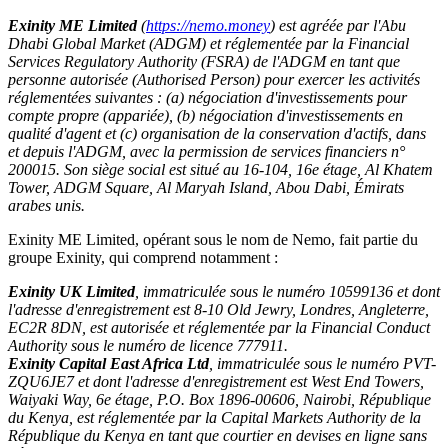
Exinity ME Limited
(
https://nemo.money
) est agréée par l'Abu
Dhabi Global Market (ADGM) et réglementée par la Financial
Services Regulatory Authority (FSRA) de l'ADGM en tant que
personne autorisée (Authorised Person) pour exercer les activités
réglementées suivantes : (a) négociation d'investissements pour
compte propre (appariée), (b) négociation d'investissements en
qualité d'agent et (c) organisation de la conservation d'actifs, dans
et depuis l'ADGM, avec la permission de services financiers n°
200015. Son siège social est situé au 16-104, 16e étage, Al Khatem
Tower, ADGM Square, Al Maryah Island, Abou Dabi, Émirats
arabes unis.
Exinity ME Limited, opérant sous le nom de Nemo, fait partie du
groupe Exinity, qui comprend notamment :
Exinity UK Limited
, immatriculée sous le numéro 10599136 et dont
l'adresse d'enregistrement est 8-10 Old Jewry, Londres, Angleterre,
EC2R 8DN, est autorisée et réglementée par la Financial Conduct
Authority sous le numéro de licence 777911.
Exinity Capital East Africa Ltd
, immatriculée sous le numéro PVT-
ZQU6JE7 et dont l'adresse d'enregistrement est West End Towers,
Waiyaki Way, 6e étage, P.O. Box 1896-00606, Nairobi, République
du Kenya, est réglementée par la Capital Markets Authority de la
République du Kenya en tant que courtier en devises en ligne sans