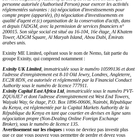
personne autorisée (Authorised Person) pour exercer les activités
réglementées suivantes : (a) négociation d'investissements pour
compte propre (appariée), (b) négociation d'investissements en
qualité d'agent et (c) organisation de la conservation d'actifs, dans
et depuis l'ADGM, avec la permission de services financiers n°
200015. Son siège social est situé au 16-104, 16e étage, Al Khatem
Tower, ADGM Square, Al Maryah Island, Abou Dabi, Émirats
arabes unis.
Exinity ME Limited, opérant sous le nom de Nemo, fait partie du
groupe Exinity, qui comprend notamment :
Exinity UK Limited
, immatriculée sous le numéro 10599136 et dont
l'adresse d'enregistrement est 8-10 Old Jewry, Londres, Angleterre,
EC2R 8DN, est autorisée et réglementée par la Financial Conduct
Authority sous le numéro de licence 777911.
Exinity Capital East Africa Ltd
, immatriculée sous le numéro PVT-
ZQU6JE7 et dont l'adresse d'enregistrement est West End Towers,
Waiyaki Way, 6e étage, P.O. Box 1896-00606, Nairobi, République
du Kenya, est réglementée par la Capital Markets Authority de la
République du Kenya en tant que courtier en devises en ligne sans
négociation propre (Non-Dealing Online Foreign Exchange
Broker), sous le numéro de licence 135.
Avertissement sur les risques :
vous ne devriez pas investir plus
que ce que vous pouvez vous permettre de perdre et devez vous