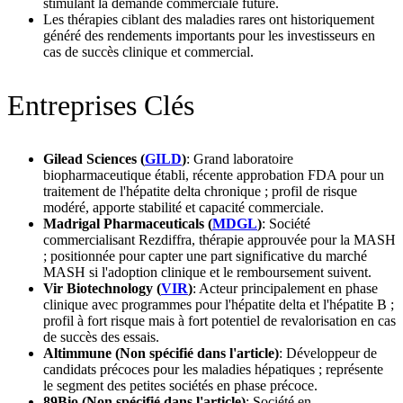
stimulant la demande commerciale future.
Les thérapies ciblant des maladies rares ont historiquement
généré des rendements importants pour les investisseurs en
cas de succès clinique et commercial.
Entreprises Clés
Gilead Sciences (
GILD
)
: Grand laboratoire
biopharmaceutique établi, récente approbation FDA pour un
traitement de l'hépatite delta chronique ; profil de risque
modéré, apporte stabilité et capacité commerciale.
Madrigal Pharmaceuticals (
MDGL
)
: Société
commercialisant Rezdiffra, thérapie approuvée pour la MASH
; positionnée pour capter une part significative du marché
MASH si l'adoption clinique et le remboursement suivent.
Vir Biotechnology (
VIR
)
: Acteur principalement en phase
clinique avec programmes pour l'hépatite delta et l'hépatite B ;
profil à fort risque mais à fort potentiel de revalorisation en cas
de succès des essais.
Altimmune (Non spécifié dans l'article)
: Développeur de
candidats précoces pour les maladies hépatiques ; représente
le segment des petites sociétés en phase précoce.
89Bio (Non spécifié dans l'article)
: Société en