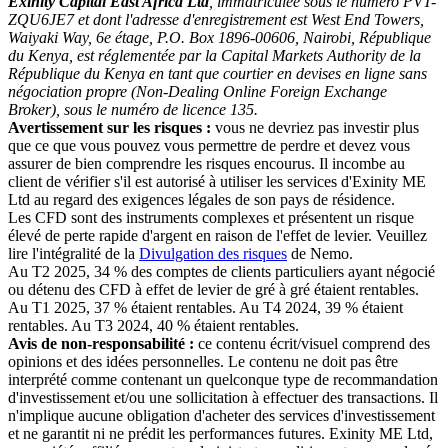
Exinity Capital East Africa Ltd
, immatriculée sous le numéro PVT-
ZQU6JE7 et dont l'adresse d'enregistrement est West End Towers,
Waiyaki Way, 6e étage, P.O. Box 1896-00606, Nairobi, République
du Kenya, est réglementée par la Capital Markets Authority de la
République du Kenya en tant que courtier en devises en ligne sans
négociation propre (Non-Dealing Online Foreign Exchange
Broker), sous le numéro de licence 135.
Avertissement sur les risques :
vous ne devriez pas investir plus
que ce que vous pouvez vous permettre de perdre et devez vous
assurer de bien comprendre les risques encourus. Il incombe au
client de vérifier s'il est autorisé à utiliser les services d'Exinity ME
Ltd au regard des exigences légales de son pays de résidence.
Les CFD sont des instruments complexes et présentent un risque
élevé de perte rapide d'argent en raison de l'effet de levier. Veuillez
lire l'intégralité de la
Divulgation des risques
de Nemo.
Au T2 2025, 34 % des comptes de clients particuliers ayant négocié
ou détenu des CFD à effet de levier de gré à gré étaient rentables.
Au T1 2025, 37 % étaient rentables. Au T4 2024, 39 % étaient
rentables. Au T3 2024, 40 % étaient rentables.
Avis de non-responsabilité :
ce contenu écrit/visuel comprend des
opinions et des idées personnelles. Le contenu ne doit pas être
interprété comme contenant un quelconque type de recommandation
d'investissement et/ou une sollicitation à effectuer des transactions. Il
n'implique aucune obligation d'acheter des services d'investissement
et ne garantit ni ne prédit les performances futures. Exinity ME Ltd,