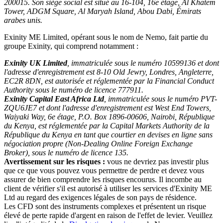
200015. Son siège social est situé au 16-104, 16e étage, Al Khatem
Tower, ADGM Square, Al Maryah Island, Abou Dabi, Émirats
arabes unis.
Exinity ME Limited, opérant sous le nom de Nemo, fait partie du
groupe Exinity, qui comprend notamment :
Exinity UK Limited
, immatriculée sous le numéro 10599136 et dont
l'adresse d'enregistrement est 8-10 Old Jewry, Londres, Angleterre,
EC2R 8DN, est autorisée et réglementée par la Financial Conduct
Authority sous le numéro de licence 777911.
Exinity Capital East Africa Ltd
, immatriculée sous le numéro PVT-
ZQU6JE7 et dont l'adresse d'enregistrement est West End Towers,
Waiyaki Way, 6e étage, P.O. Box 1896-00606, Nairobi, République
du Kenya, est réglementée par la Capital Markets Authority de la
République du Kenya en tant que courtier en devises en ligne sans
négociation propre (Non-Dealing Online Foreign Exchange
Broker), sous le numéro de licence 135.
Avertissement sur les risques :
vous ne devriez pas investir plus
que ce que vous pouvez vous permettre de perdre et devez vous
assurer de bien comprendre les risques encourus. Il incombe au
client de vérifier s'il est autorisé à utiliser les services d'Exinity ME
Ltd au regard des exigences légales de son pays de résidence.
Les CFD sont des instruments complexes et présentent un risque
élevé de perte rapide d'argent en raison de l'effet de levier. Veuillez