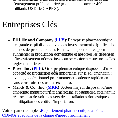
l’engagement public et privé (montant annoncé : ~400
milliards USD de CAPEX).
Entreprises Clés
Eli Lilly and Company (
LLY
)
: Entreprise pharmaceutique
de grande capitalisation avec des investissements significatifs
en sites de production aux États‑Unis ; positionnée pour
augmenter la production domestique et absorber les dépenses
d’investissement nécessaires pour se conformer aux nouvelles
règles douanières.
Pfizer Inc. (
PFE
)
: Groupe pharmaceutique disposant d’une
capacité de production déjà importante sur le sol américain ;
avantage opérationnel pour monter en cadence rapidement
sans construire des usines ex‑nihilo.
Merck & Co., Inc. (
MRK
)
: Acteur majeur disposant d’une
empreinte manufacturière américaine substantielle, facilitant la
réallocation de volumes vers des installations domestiques et
la mitigation des coûts d’importation.
Voir le panier complet :
Rapatriement pharmaceutique américain |
CDMOs et actions de la chaîne d'approvisionnement