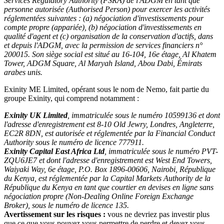
Services Regulatory Authority (FSRA) de l'ADGM en tant que
personne autorisée (Authorised Person) pour exercer les activités
réglementées suivantes : (a) négociation d'investissements pour
compte propre (appariée), (b) négociation d'investissements en
qualité d'agent et (c) organisation de la conservation d'actifs, dans
et depuis l'ADGM, avec la permission de services financiers n°
200015. Son siège social est situé au 16-104, 16e étage, Al Khatem
Tower, ADGM Square, Al Maryah Island, Abou Dabi, Émirats
arabes unis.
Exinity ME Limited, opérant sous le nom de Nemo, fait partie du
groupe Exinity, qui comprend notamment :
Exinity UK Limited
, immatriculée sous le numéro 10599136 et dont
l'adresse d'enregistrement est 8-10 Old Jewry, Londres, Angleterre,
EC2R 8DN, est autorisée et réglementée par la Financial Conduct
Authority sous le numéro de licence 777911.
Exinity Capital East Africa Ltd
, immatriculée sous le numéro PVT-
ZQU6JE7 et dont l'adresse d'enregistrement est West End Towers,
Waiyaki Way, 6e étage, P.O. Box 1896-00606, Nairobi, République
du Kenya, est réglementée par la Capital Markets Authority de la
République du Kenya en tant que courtier en devises en ligne sans
négociation propre (Non-Dealing Online Foreign Exchange
Broker), sous le numéro de licence 135.
Avertissement sur les risques :
vous ne devriez pas investir plus
que ce que vous pouvez vous permettre de perdre et devez vous