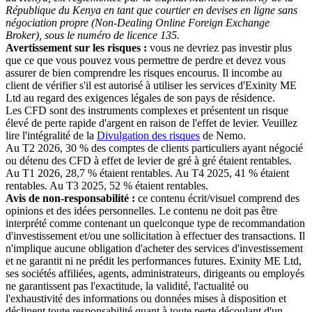
République du Kenya en tant que courtier en devises en ligne sans
négociation propre (Non-Dealing Online Foreign Exchange
Broker), sous le numéro de licence 135.
Avertissement sur les risques :
vous ne devriez pas investir plus
que ce que vous pouvez vous permettre de perdre et devez vous
assurer de bien comprendre les risques encourus. Il incombe au
client de vérifier s'il est autorisé à utiliser les services d'Exinity ME
Ltd au regard des exigences légales de son pays de résidence.
Les CFD sont des instruments complexes et présentent un risque
élevé de perte rapide d'argent en raison de l'effet de levier. Veuillez
lire l'intégralité de la
Divulgation des risques
de Nemo.
Au T2 2026, 30 % des comptes de clients particuliers ayant négocié
ou détenu des CFD à effet de levier de gré à gré étaient rentables.
Au T1 2026, 28,7 % étaient rentables. Au T4 2025, 41 % étaient
rentables. Au T3 2025, 52 % étaient rentables.
Avis de non-responsabilité :
ce contenu écrit/visuel comprend des
opinions et des idées personnelles. Le contenu ne doit pas être
interprété comme contenant un quelconque type de recommandation
d'investissement et/ou une sollicitation à effectuer des transactions. Il
n'implique aucune obligation d'acheter des services d'investissement
et ne garantit ni ne prédit les performances futures. Exinity ME Ltd,
ses sociétés affiliées, agents, administrateurs, dirigeants ou employés
ne garantissent pas l'exactitude, la validité, l'actualité ou
l'exhaustivité des informations ou données mises à disposition et
déclinent toute responsabilité quant à toute perte découlant d'un