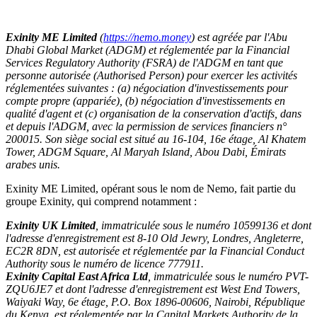
Exinity ME Limited
(
https://nemo.money
) est agréée par l'Abu
Dhabi Global Market (ADGM) et réglementée par la Financial
Services Regulatory Authority (FSRA) de l'ADGM en tant que
personne autorisée (Authorised Person) pour exercer les activités
réglementées suivantes : (a) négociation d'investissements pour
compte propre (appariée), (b) négociation d'investissements en
qualité d'agent et (c) organisation de la conservation d'actifs, dans
et depuis l'ADGM, avec la permission de services financiers n°
200015. Son siège social est situé au 16-104, 16e étage, Al Khatem
Tower, ADGM Square, Al Maryah Island, Abou Dabi, Émirats
arabes unis.
Exinity ME Limited, opérant sous le nom de Nemo, fait partie du
groupe Exinity, qui comprend notamment :
Exinity UK Limited
, immatriculée sous le numéro 10599136 et dont
l'adresse d'enregistrement est 8-10 Old Jewry, Londres, Angleterre,
EC2R 8DN, est autorisée et réglementée par la Financial Conduct
Authority sous le numéro de licence 777911.
Exinity Capital East Africa Ltd
, immatriculée sous le numéro PVT-
ZQU6JE7 et dont l'adresse d'enregistrement est West End Towers,
Waiyaki Way, 6e étage, P.O. Box 1896-00606, Nairobi, République
du Kenya, est réglementée par la Capital Markets Authority de la